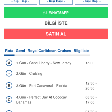
- Kişi Başı -
- Kişi Başı -
- Kişi Başı -
WHATSAPP
BİLGİ İSTE
Rota
Gemi
Royal Caribbean Cruises
Bilgi İste
A
1.Gün - Cape Liberty - New Jersey
15:00
-
2.Gün - Cruising
-
12:30 -
B
3.Gün - Port Canaveral - Florida
20:30
4.Gün - Perfect Day At Cococay,
08:30 -
C
Bahamas
17:00
07:30 -