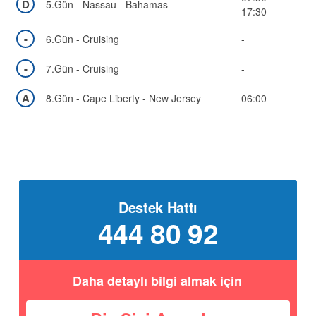
D
5.Gün - Nassau - Bahamas
17:30
-
6.Gün - Cruising
-
-
7.Gün - Cruising
-
A
8.Gün - Cape Liberty - New Jersey
06:00
Destek Hattı
444 80 92
Daha detaylı bilgi almak için