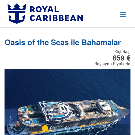
444 80 92
Destek Hattı
Erken Rezervasyon
Oasis of the Seas ile Bahamalar
Anasayfa
Kişi Başı
Hakkımızda
659 €
Başlayan Fiyatlarla
İletişim
Kurumsal Geziler
Blog
Online Check In
Giriş Yap