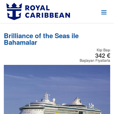
444 80 92
Destek Hattı
Erken Rezervasyon
Brilliance of the Seas ile
Anasayfa
Bahamalar
Hakkımızda
Kişi Başı
342 €
İletişim
Başlayan Fiyatlarla
Kurumsal Geziler
Blog
Online Check In
Giriş Yap