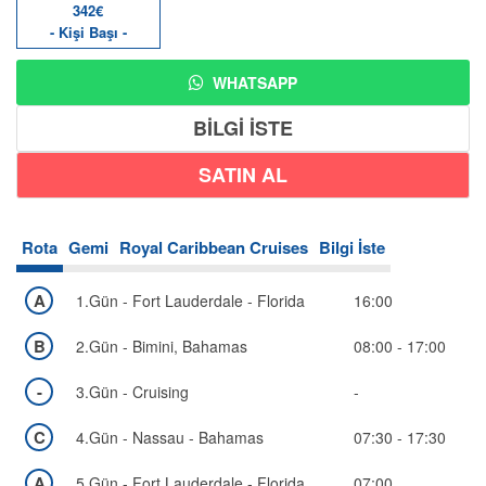
342€
- Kişi Başı -
WHATSAPP
BİLGİ İSTE
Rota
Gemi
Royal Caribbean Cruises
Bilgi İste
A
1.Gün - Fort Lauderdale - Florida
16:00
B
2.Gün - Bimini, Bahamas
08:00 - 17:00
-
3.Gün - Cruising
-
C
4.Gün - Nassau - Bahamas
07:30 - 17:30
A
5.Gün - Fort Lauderdale - Florida
07:00