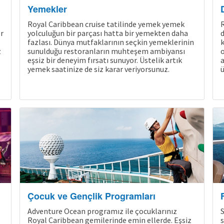
Yemekler
Royal Caribbean cruise tatilinde yemek yemek
R
r
yolculuğun bir parçası hatta bir yemekten daha
d
fazlası. Dünya mutfaklarının seçkin yemeklerinin
k
z
sunulduğu restoranların muhteşem ambiyansı
o
eşsiz bir deneyim fırsatı sunuyor. Üstelik artık
a
yemek saatinize de siz karar veriyorsunuz.
ü
Çocuk ve Gençlik Programları
Adventure Ocean programız ile çocuklarınız
S
Royal Caribbean gemilerinde emin ellerde. Eşsiz
s