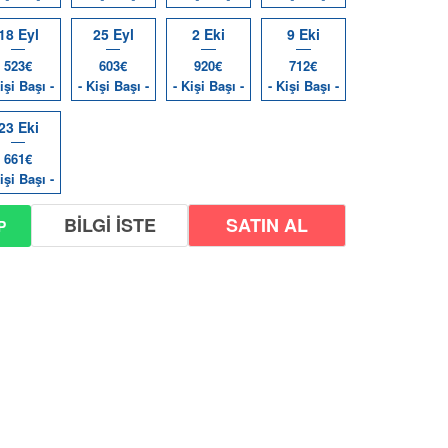
18 Eyl
25 Eyl
2 Eki
9 Eki
523€
603€
920€
712€
işi Başı -
- Kişi Başı -
- Kişi Başı -
- Kişi Başı -
23 Eki
661€
işi Başı -
BİLGİ İSTE
P