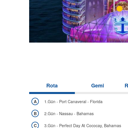
Rota
Gemi
R
A
1.Gün - Port Canaveral - Florida
B
2.Gün - Nassau - Bahamas
C
3.Gün - Perfect Day At Cococay, Bahamas