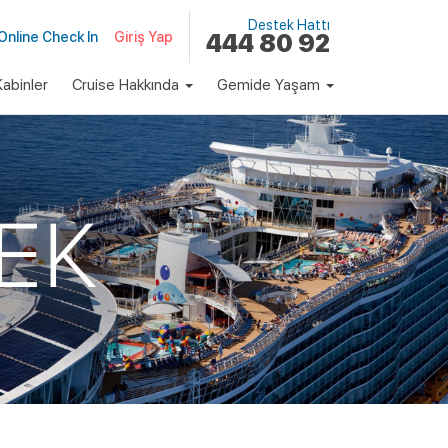
Destek Hattı
Online Check In
Giriş Yap
444 80 92
abinler
Cruise Hakkında
Gemide Yaşam