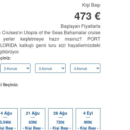
Kişi Başı
473 €
Başlayan Fiyatlarla
 Cruises'ın Utopia of the Seas Bahamalar cruise
 yerler keşfetmeye hazır mısınız? PORT
IDA kalkışlı gemi turu sizi hayallerinizdeki
götürüyor.
çiniz:
i Seçiniz:
14 Ağu
21 Ağu
28 Ağu
4 Eyl
3,546€
639€
720€
909€
işi Başı -
- Kişi Başı -
- Kişi Başı -
- Kişi Başı -