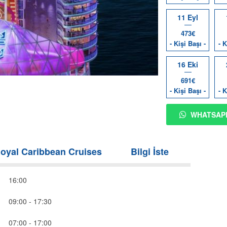
11 Eyl
473€
- Kişi Başı -
- K
16 Eki
691€
- Kişi Başı -
- K
WHATSAP
oyal Caribbean Cruises
Bilgi İste
16:00
09:00 - 17:30
07:00 - 17:00