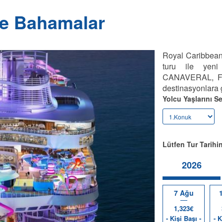
ile Bahamalar
Royal Caribbean
turu ile yeni
CANAVERAL, FLOR
destinasyonlara 
Yolcu Yaşlarını Se
Lütfen Tur Tarihin
2026
7 Ağu
1,323€
- Kişi Başı -
- K