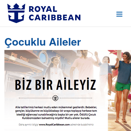
444 80 92
Destek Hattı
Erken Rezervasyon
Çocuklu Aileler
Anasayfa
Hakkımızda
İletişim
Kurumsal Geziler
Blog
Online Check In
Giriş Yap