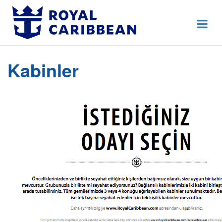
444 80 92
Destek Hattı
Erken Rezervasyon
Kabinler
Anasayfa
Hakkımızda
İletişim
Kurumsal Geziler
Blog
Online Check In
Giriş Yap