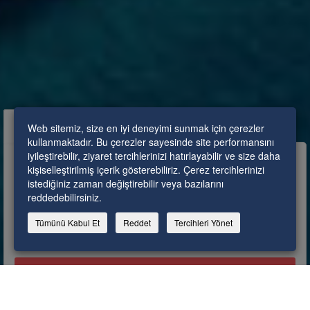
Uçaklı Paketler
Cruise Only
Web sitemiz, size en iyi deneyimi sunmak için çerezler
kullanmaktadır. Bu çerezler sayesinde site performansını
iyileştirebilir, ziyaret tercihlerinizi hatırlayabilir ve size daha
kişiselleştirilmiş içerik gösterebiliriz. Çerez tercihlerinizi
Nereye?
Tarih Seçiniz..
istediğiniz zaman değiştirebilir veya bazılarını
reddedebilirsiniz.
Tatiller
Tümünü Kabul Et
Reddet
Tercihleri Yönet
116
Sonuç Bulundu
Hemen Ara