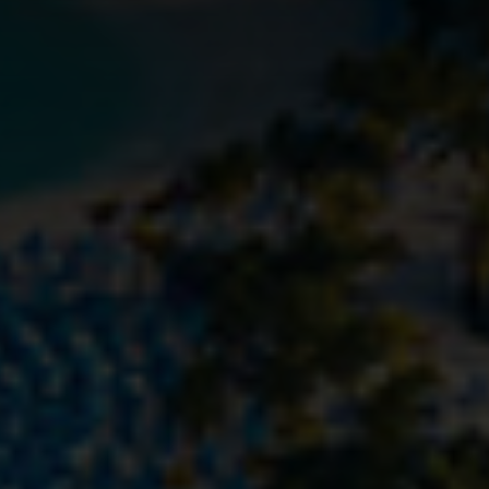
okuduğunuzu ve
politikamızı
kabul ettiğinizi
onaylıyorsunuz.
Kişisel verileriniz,
aydınlatma
kapsamında
metni
işlenmektedir. Abone olmanız
durumunda okunmuş olarak
kabul edilir.