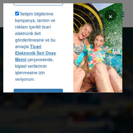
×
İletişim bilgilerime
444 80 92
Destek Hattı
kampanya, tanıtım ve
reklam içerikli ticari
elektronik ileti
Erken Rezervasyon
Anasayfa
gönderilmesine ve bu
amaçla
Ticari
Elektronik İleti Onay
Hakkımızda
Metni
çerçevesinde,
kişisel verilerimin
İletişim
işlenmesine izin
veriyorum.
Kurumsal Geziler
Blog
Abone Ol
Online Check In
İstediğiniz zaman abonelikten
Giriş Yap
çıkabilirsiniz.
Abone olurken
site kullanım
ve
sözleşmesini
gizlilik