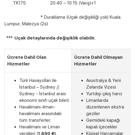
TK175 20:40 – 10:15 (Varış)+1
* Duraklama (Uçak değişikliği yok) Kuala
Lumpur, Malezya (2s)
*** Uçak detaylarında değişiklik olabilir.
Ücrete Dahil Olan
Ücrete Dahil Olmayan
Hizmetler
Hizmetler
Türk Havayolları ile
Avustralya & Yeni
İstanbul – Sydney //
Zelanda Vizesi
Sydney - İstanbul arası
Yurtdışı çıkış harcı
ekonomi sınıfı uçak bileti
Limanlarda
Havalimanı-liman-
düzenlenen ekstra
havalimanı arasındaki
geziler
tüm transferler;
Gemideki kapağı
Havalimanı ve Liman
kapalı içecekler
Son Kabinler
vergileri (
1,6
90 €)
Kişisel Harcamalar