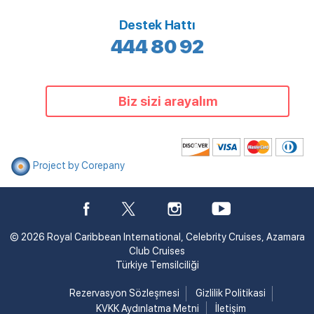
Destek Hattı
444 80 92
Biz sizi arayalım
Project by Corepany
© 2026 Royal Caribbean International, Celebrity Cruises, Azamara
Club Cruises
Türkiye Temsilciliği
Rezervasyon Sözleşmesi
Gizlilik Politikasi
KVKK Aydınlatma Metni
İletişim