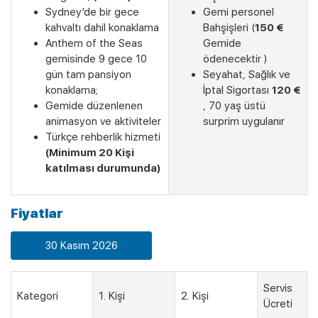
Sydney’de bir gece
Gemi personel
kahvaltı dahil konaklama
Bahşişleri (
150 €
Anthem of the Seas
Gemide
gemisinde 9 gece 10
ödenecektir )
gün tam pansiyon
Seyahat, Sağlık ve
konaklama;
İptal Sigortası
120 €
Gemide düzenlenen
, 70 yaş üstü
animasyon ve aktiviteler
surprim uygulanır
Türkçe rehberlik hizmeti
(Minimum 20 Kişi
katılması durumunda)
Fiyatlar
30 Kasım 2026
Servis
Kategori
1. Kişi
2. Kişi
Ücreti