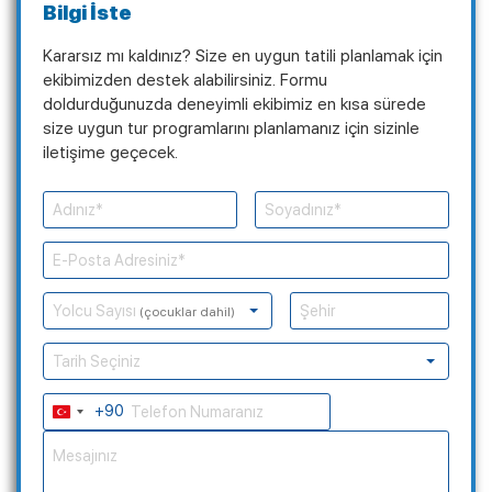
Bilgi İste
Kararsız mı kaldınız? Size en uygun tatili planlamak için
ekibimizden destek alabilirsiniz. Formu
doldurduğunuzda deneyimli ekibimiz en kısa sürede
size uygun tur programlarını planlamanız için sizinle
iletişime geçecek.
Yolcu Sayısı
(çocuklar dahil)
Tarih Seçiniz
+90
Turkey
+90