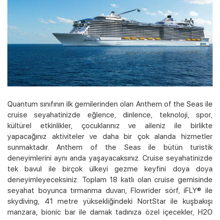
Kampanyalı Turlar
Quantum sınıfının ilk gemilerinden olan Anthem of the Seas ile
cruise seyahatinizde eğlence, dinlence, teknoloji, spor,
kültürel etkinlikler, çocuklarınız ve aileniz ile birlikte
yapacağınız aktiviteler ve daha bir çok alanda hizmetler
sunmaktadır. Anthem of the Seas ile bütün turistik
deneyimlerini aynı anda yaşayacaksınız. Cruise seyahatinizde
tek bavul ile birçok ülkeyi gezme keyfini doya doya
deneyimleyeceksiniz. Toplam 18 katlı olan cruise gemisinde
seyahat boyunca tırmanma duvarı, Flowrider sörf, iFLY® ile
skydiving, 41 metre yüksekliğindeki NortStar ile kuşbakışı
manzara, bionic bar ile damak tadınıza özel içecekler, H2O