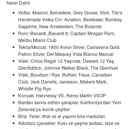
Neler Dahil
Votka: Absolut, Belvedere, Grey Goose, Stoli, Tito's
Handmade Votka Cin: Aviation, Beefeater, Bombay
Sapphire, New Amsterdam, The Botanist
Rom: Bacardi, Bacardi 8, Captain Morgan Rom,
Malibu Miami Club
Tekila/Mezcal: 1800 Avion Silver, Camarena Gold,
Patron Silver, Del Maquey Vida Blanco Mezcal
Bölgeler
Viski: Chiva Regal 12 Yaşında, Dewars 12 Yaş,
Glenfiddich, Johnnie Walker Black, The Glenlivet
Viski, Bourbon / Rye: Buffalo Trace, Canadian
Club, Jack Daniels, Jameson, Makers Mark,
Whistle Pig Rye
Konyak: Hennessy VS, Remy Martin VSOP
Bardan servis edilen şaraplar: Kaliforniya'dan Yeni
Zelanda'ya ikonik çeşitler
Bira: Yerel, ithal ve el yapımı bira markaları
Alkolsüz içecekler: Kutu ve çeşme sodası, taze ve