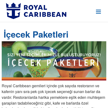
444 80 92
Destek Hattı
Erken Rezervasyon
İçecek Paketleri
Anasayfa
Hakkımızda
İletişim
Kurumsal Geziler
Blog
Royal Caribbean gemileri içinde çok sayıda restoranın ve
Online Check In
kafenin yanı sıra pek çok içecek seçeneği sunan barlar da
vardır. Restoranlarda harika yemeklere eşlik eden muhteşem
Giriş Yap
şarapları tadabileceğiniz gibi, kafe ve barlarda özel