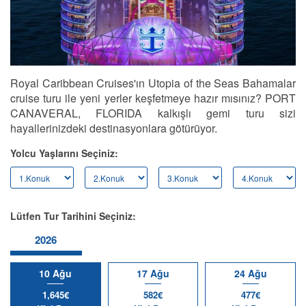
Royal Caribbean Cruises'ın Utopia of the Seas Bahamalar
cruise turu ile yeni yerler keşfetmeye hazır mısınız? PORT
CANAVERAL, FLORIDA kalkışlı gemi turu sizi
hayallerinizdeki destinasyonlara götürüyor.
Yolcu Yaşlarını Seçiniz:
Lütfen Tur Tarihini Seçiniz:
2026
10 Ağu
17 Ağu
24 Ağu
1,645€
582€
477€