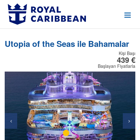
444 80 92
Destek Hattı
Erken Rezervasyon
Utopia of the Seas ile Bahamalar
Anasayfa
Kişi Başı
Hakkımızda
439 €
Başlayan Fiyatlarla
İletişim
Kurumsal Geziler
Blog
Online Check In
Giriş Yap