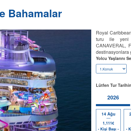
ile Bahamalar
Royal Caribbean
turu ile yeni
CANAVERAL, FLOR
destinasyonlara 
Yolcu Yaşlarını Se
Lütfen Tur Tarihin
2026
14 Ağu
1,111€
- Kişi Başı -
- K