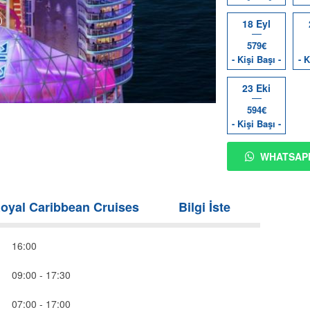
18 Eyl
579€
- Kişi Başı -
- K
23 Eki
594€
- Kişi Başı -
WHATSAP
oyal Caribbean Cruises
Bilgi İste
16:00
09:00 - 17:30
07:00 - 17:00