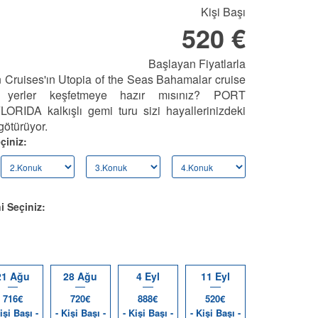
Kişi Başı
520 €
Başlayan Fiyatlarla
 Cruises'ın Utopia of the Seas Bahamalar cruise
 yerler keşfetmeye hazır mısınız? PORT
IDA kalkışlı gemi turu sizi hayallerinizdeki
götürüyor.
çiniz:
i Seçiniz:
21 Ağu
28 Ağu
4 Eyl
11 Eyl
716€
720€
888€
520€
işi Başı -
- Kişi Başı -
- Kişi Başı -
- Kişi Başı -