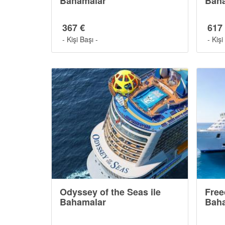
Bahamalar
Bah
367 €
617
- Kişi Başı -
- Kişi
Odyssey of the Seas ile
Free
Bahamalar
Bah