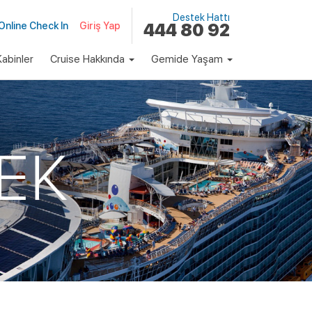
Destek Hattı
Online Check In
Giriş Yap
444 80 92
abinler
Cruise Hakkında
Gemide Yaşam