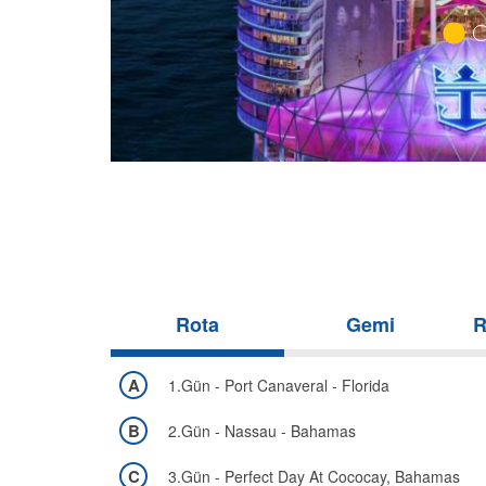
Rota
Gemi
R
A
1.Gün - Port Canaveral - Florida
B
2.Gün - Nassau - Bahamas
C
3.Gün - Perfect Day At Cococay, Bahamas