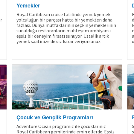
Yemekler
Royal Caribbean cruise tatilinde yemek yemek
R
r
yolculuğun bir parçası hatta bir yemekten daha
d
fazlası. Dünya mutfaklarının seçkin yemeklerinin
k
z
sunulduğu restoranların muhteşem ambiyansı
o
eşsiz bir deneyim fırsatı sunuyor. Üstelik artık
a
yemek saatinize de siz karar veriyorsunuz.
ü
Çocuk ve Gençlik Programları
Adventure Ocean programız ile çocuklarınız
S
Royal Caribbean gemilerinde emin ellerde. Eşsiz
s