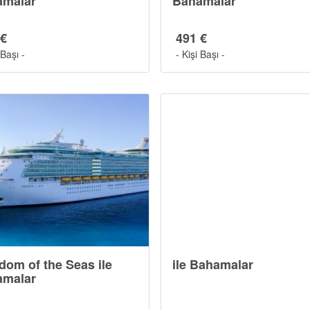
amalar
Bahamalar
 €
491 €
 Başı -
- Kişi Başı -
dom of the Seas ile
ile Bahamalar
amalar