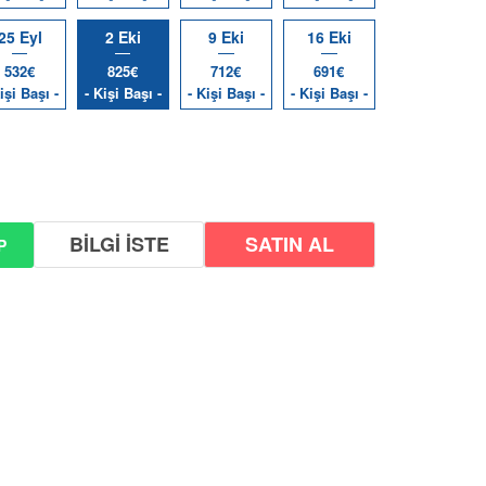
25 Eyl
2 Eki
9 Eki
16 Eki
532€
825€
712€
691€
işi Başı -
- Kişi Başı -
- Kişi Başı -
- Kişi Başı -
BİLGİ İSTE
P