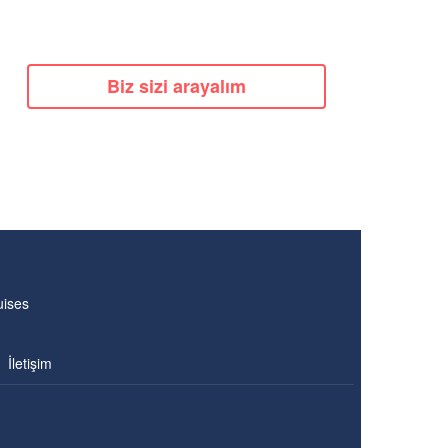
Biz sizi arayalım
uises
İletişim