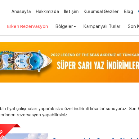
Anasayfa
Hakkımızda
İletişim
Kurumsal Geziler
Blog
Erken Rezervasyon
Bölgeler
Kampanyalı Turlar
Son K
in fiyat çalışmaları yaparak size özel indirimli fırsatlar sunuyoruz. 
r üzerinden rezervasyon yapabilirsiniz.
0