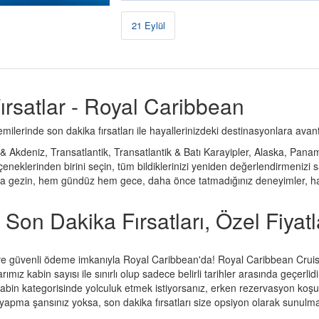
21 Eylül
ırsatlar - Royal Caribbean
lerinde son dakika fırsatları ile hayallerinizdeki destinasyonlara avant
tik & Akdeniz, Transatlantik, Transatlantik & Batı Karayipler, Alaska, P
eneklerinden birini seçin, tüm bildiklerinizi yeniden değerlendirmenizi s
tlarla gezin, hem gündüz hem gece, daha önce tatmadığınız deneyimler,
Son Dakika Fırsatları, Özel Fiyatl
ı ve güvenli ödeme imkanıyla Royal Caribbean'da! Royal Caribbean Cruis
ımız kabin sayısı ile sınırlı olup sadece belirli tarihler arasında geçerl
abin kategorisinde yolculuk etmek istiyorsanız, erken rezervasyon koşullar
an yapma şansınız yoksa, son dakika fırsatları size opsiyon olarak sunulma