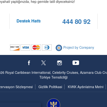
ahati yaptığınızda, hep gemide tatil diyeceksiniz!
444 80 92
Destek Hattı
Project by Corepany
26 Royal Caribbean International, Celebrity Cruises, Azamara Club Cr
Türkiye Temsilciliği
ervasyon Sözleşmesi
Gizlilik Politikasi
KVKK Aydınlatma Metni