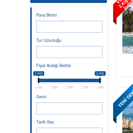
Para Birimi
Tur Uzunluğu
Fiyat Aralığı Belirle
1 000
3 000
1 000
1 500
2 000
2 500
3 000
YENİ GE
Gemi
Tarih Seç