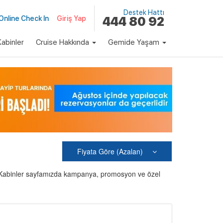
Destek Hattı
Online Check In
Giriş Yap
444 80 92
abinler
Cruise Hakkında
Gemide Yaşam
Fiyata Göre (Azalan)
Son Kabinler sayfamızda kampanya, promosyon ve özel