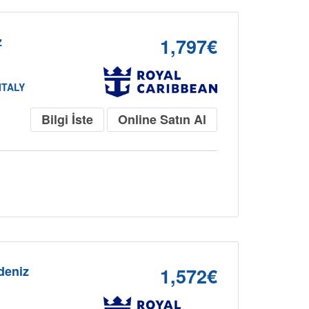
z
1,797€
ITALY
Bilgi İste
Online Satın Al
kdeniz
1,572€