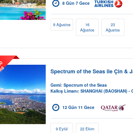
8 Gün 7 Gece
9 Ağustos
16
23
Ağustos
Ağustos
0
i
Spectrum of the Seas ile Çin & 
Gemi: Spectrum of the Seas
Kalkış Limanı: SHANGHAI (BAOSHAN) - 
12 Gün 11 Gece
9 Eylül
22 Ekim