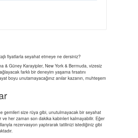
ajlı fiyatlarla seyahat etmeye ne dersiniz?
anama & Güney Karayipler, New York & Bermuda, vizesiz
ağlayacak farklı bir deneyim yaşama fırsatını
 hayat boyu unutamayacağınız anılar kazanın, muhteşem
ar
e gemileri size rüya gibi, unutulmayacak bir seyahat
idir ve her zaman son dakika kabinleri kalmayabilir. Eğer
ıyla rezervasyon yaptırarak tatilinizi istediğiniz gibi
ktadır.