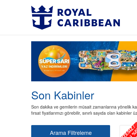
Son Kabinler
Son dakika ve gemilerin müsait zamanlarına yönelik kab
fırsat fiyatlarımızı görebilir, sınırlı sayıda olan kabinle
V
İ
Z
E
S
İ
Z
/
2
.
K
i
ş
i
%
5
İ
n
d
i
r
i
m
l
Arama Filtreleme