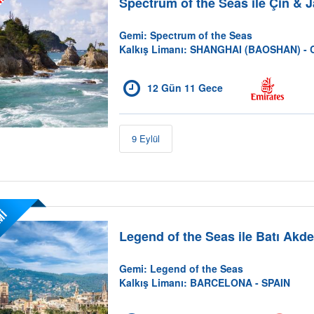
i
Spectrum of the Seas ile Çin & 
Gemi: Spectrum of the Seas
Kalkış Limanı: SHANGHAI (BAOSHAN) - 
12 Gün 11 Gece
9 Eylül
Mİ
Legend of the Seas ile Batı Akde
Gemi: Legend of the Seas
Kalkış Limanı: BARCELONA - SPAIN