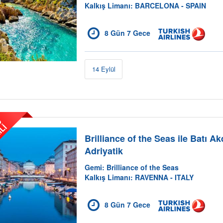
Kalkış Limanı: BARCELONA - SPAIN
8 Gün 7 Gece
14 Eylül
2
.
K
i
ş
i
5
0
İ
N
D
İ
R
İ
M
L
%
İ
Brilliance of the Seas ile Batı A
Adriyatik
Gemi: Brilliance of the Seas
Kalkış Limanı: RAVENNA - ITALY
8 Gün 7 Gece