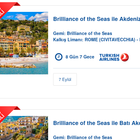
2
.
K
i
ş
i
5
0
İ
N
D
İ
R
İ
M
L
%
İ
Brilliance of the Seas ile Akdeni
Gemi: Brilliance of the Seas
Kalkış Limanı: ROME (CIVITAVECCHIA) - 
8 Gün 7 Gece
7 Eylül
2
.
K
i
ş
i
5
0
İ
N
D
İ
R
İ
M
L
%
İ
Brilliance of the Seas ile Batı A
Gemi: Brilliance of the Seas