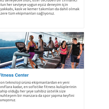
ez deneyecek olun, ister tecrübeli bir tırmanıcı
lun her seviyeye uygun eşsiz deneyim için
yakkabı, kask ve kemer takımları da dahil olmak
zere tüm ekipmanları sağlıyoruz.
Fitness Center
on teknoloji ürünü ekipmanlardan en yeni
ınıflara kadar, en sofistike fitness kulüplerinin
ahip olduğu her şeye sahibiz üstelik size
muhteşem bir manzara da spor yapma keyfini
unuyoruz.