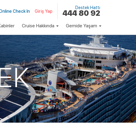
Destek Hattı
Online Check In
Giriş Yap
444 80 92
abinler
Cruise Hakkında
Gemide Yaşam