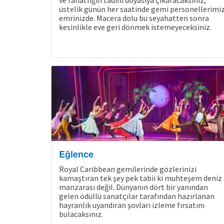
ve rahatlığın tadını doyasıya çıkaracaksınız,
üstelik günün her saatinde gemi personellerimi
emrinizde. Macera dolu bu seyahatten sonra
kesinlikle eve geri dönmek istemeyeceksiniz.
Eğlence
Royal Caribbean gemilerinde gözlerinizi
kamaştıran tek şey pek tabii ki muhteşem deniz
manzarası değil. Dünyanın dört bir yanından
gelen ödüllü sanatçılar tarafından hazırlanan
hayranlık uyandıran şovları izleme fırsatını
bulacaksınız.