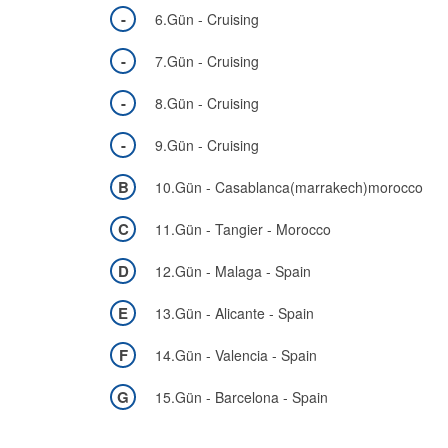
-
6.Gün - Cruising
-
7.Gün - Cruising
-
8.Gün - Cruising
-
9.Gün - Cruising
B
10.Gün - Casablanca(marrakech)morocco
C
11.Gün - Tangier - Morocco
D
12.Gün - Malaga - Spain
E
13.Gün - Alicante - Spain
F
14.Gün - Valencia - Spain
G
15.Gün - Barcelona - Spain