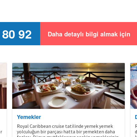
 80 92
Daha detaylı bilgi almak için
Yemekler
Royal Caribbean cruise tatilinde yemek yemek
R
r
yolculuğun bir parçası hatta bir yemekten daha
d