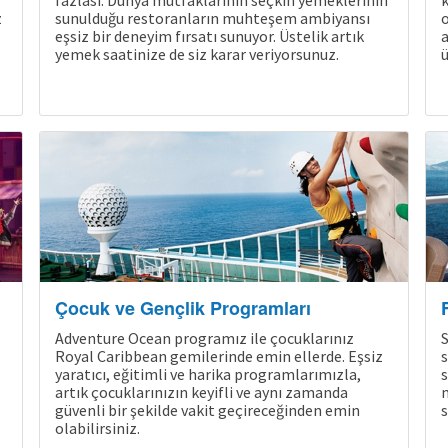
fazlası. Dünya mutfaklarının seçkin yemeklerinin
k
z
sunulduğu restoranların muhteşem ambiyansı
o
eşsiz bir deneyim fırsatı sunuyor. Üstelik artık
a
yemek saatinize de siz karar veriyorsunuz.
ü
Çocuk ve Gençlik Programları
Adventure Ocean programız ile çocuklarınız
S
Royal Caribbean gemilerinde emin ellerde. Eşsiz
s
yaratıcı, eğitimli ve harika programlarımızla,
s
artık çocuklarınızın keyifli ve aynı zamanda
güvenli bir şekilde vakit geçireceğinden emin
s
olabilirsiniz.