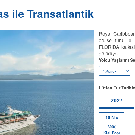
 ile Transatlantik
Royal Caribbean
cruise turu ile
FLORIDA kalkışlı
götürüyor.
Yolcu Yaşlarını Se
Lütfen Tur Tarihin
2027
19 Nis
690€
- Kişi Başı -