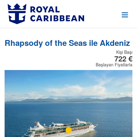
444 80 92
Destek Hattı
Erken Rezervasyon
Rhapsody of the Seas ile Akdeniz
Anasayfa
Kişi Başı
Hakkımızda
722 €
Başlayan Fiyatlarla
İletişim
Kurumsal Geziler
Blog
Online Check In
Giriş Yap