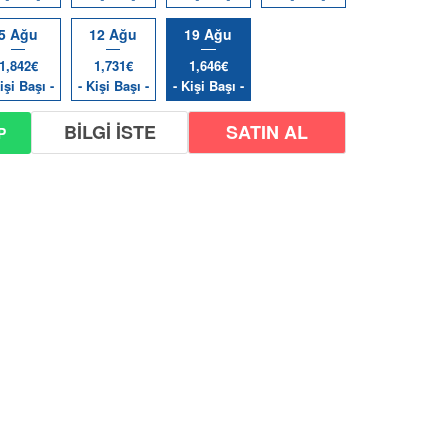
5 Ağu
12 Ağu
19 Ağu
1,842€
1,731€
1,646€
işi Başı -
- Kişi Başı -
- Kişi Başı -
BİLGİ İSTE
P