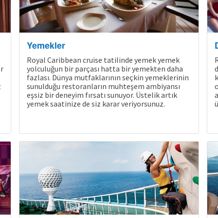
Yemekler
Royal Caribbean cruise tatilinde yemek yemek
R
r
yolculuğun bir parçası hatta bir yemekten daha
d
fazlası. Dünya mutfaklarının seçkin yemeklerinin
k
z
sunulduğu restoranların muhteşem ambiyansı
o
eşsiz bir deneyim fırsatı sunuyor. Üstelik artık
a
yemek saatinize de siz karar veriyorsunuz.
ü