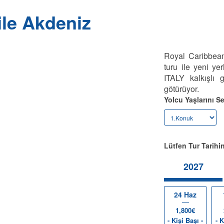
ile Akdeniz
Royal Caribbean
turu ile yeni y
ITALY kalkışlı 
götürüyor.
Yolcu Yaşlarını Se
Lütfen Tur Tarihin
2027
24 Haz
1,800€
- Kişi Başı -
- K