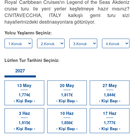
Royal Caribbean Cruises'ın Legend of the Seas Akdeniz
cruise turu ile yeni yerler keşfetmeye hazır mısınız?
CIVITAVECCHIA, ITALY kalkışlı gemi turu sizi
hayallerinizdeki destinasyonlara götürüyor.
Yolcu Yaşlarını Seçiniz:
Lütfen Tur Tarihini Seçiniz:
2027
13 May
20 May
27 May
1,774€
1,817€
1,844€
- Kişi Başı -
- Kişi Başı -
- Kişi Başı -
3 Haz
10 Haz
17 Haz
1,915€
1,856€
1,777€
- Kişi Başı -
- Kişi Başı -
- Kişi Başı -