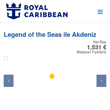
444 80 92
Destek Hattı
Erken Rezervasyon
Legend of the Seas ile Akdeniz
Anasayfa
Kişi Başı
Hakkımızda
1,531 €
Başlayan Fiyatlarla
İletişim
Kurumsal Geziler
Blog
Online Check In
Giriş Yap