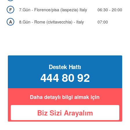
F
7.Gün - Florence/pisa (laspezia) Italy
06:30 - 20:00
A
8.Gün - Rome (civitavecchia) - Italy
07:00
Destek Hattı
444 80 92
Daha detaylı bilgi almak için
Biz Sizi Arayalım