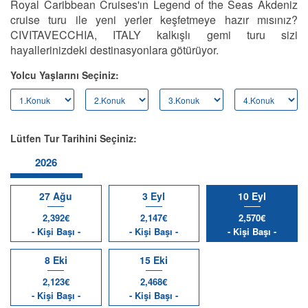
Royal Caribbean Cruises'ın Legend of the Seas Akdeniz
cruise turu ile yeni yerler keşfetmeye hazır mısınız?
CIVITAVECCHIA, ITALY kalkışlı gemi turu sizi
hayallerinizdeki destinasyonlara götürüyor.
Yolcu Yaşlarını Seçiniz:
Lütfen Tur Tarihini Seçiniz:
2026
27 Ağu
3 Eyl
10 Eyl
2,392€
2,147€
2,570€
- Kişi Başı -
- Kişi Başı -
- Kişi Başı -
8 Eki
15 Eki
2,123€
2,468€
- Kişi Başı -
- Kişi Başı -