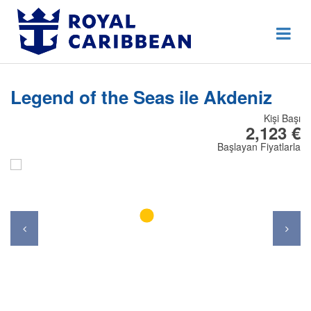
444 80 92
Destek Hattı
Erken Rezervasyon
Legend of the Seas ile Akdeniz
Anasayfa
Kişi Başı
Hakkımızda
2,123 €
Başlayan Fiyatlarla
İletişim
Kurumsal Geziler
Blog
Online Check In
Giriş Yap