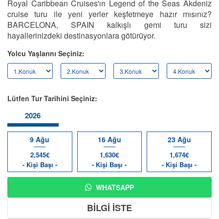
Royal Caribbean Cruises'ın Legend of the Seas Akdeniz
cruise turu ile yeni yerler keşfetmeye hazır mısınız?
BARCELONA, SPAIN kalkışlı gemi turu sizi
hayallerinizdeki destinasyonlara götürüyor.
Yolcu Yaşlarını Seçiniz:
Lütfen Tur Tarihini Seçiniz:
2026
9 Ağu
16 Ağu
23 Ağu
2,545€
1,630€
1,674€
- Kişi Başı -
- Kişi Başı -
- Kişi Başı -
WHATSAPP
BİLGİ İSTE