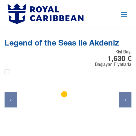
444 80 92
Destek Hattı
Erken Rezervasyon
Legend of the Seas ile Akdeniz
Anasayfa
Kişi Başı
Hakkımızda
1,630 €
Başlayan Fiyatlarla
İletişim
Kurumsal Geziler
Blog
Online Check In
Giriş Yap