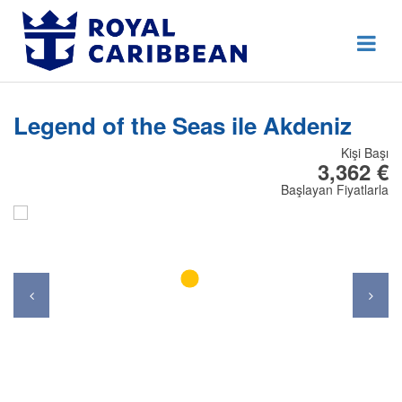
444 80 92
Destek Hattı
Erken Rezervasyon
Legend of the Seas ile Akdeniz
Anasayfa
Kişi Başı
Hakkımızda
3,362 €
Başlayan Fiyatlarla
İletişim
Kurumsal Geziler
Blog
Online Check In
Giriş Yap