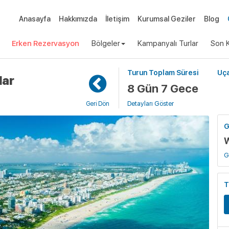
Anasayfa
Hakkımızda
İletişim
Kurumsal Geziler
Blog
Erken Rezervasyon
Bölgeler
Kampanyalı Turlar
Son K
Turun Toplam Süresi
Uça
lar
8 Gün 7 Gece
Detayları Göster
Geri Dön
G
W
G
T