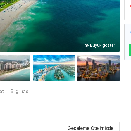
Büyük göster
at
Bilgi İste
Geceleme Otelimizde