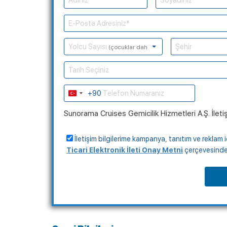
Yolcu Sayısı
(çocuklar dahil)
Tarih Seçiniz
+90
Turkey
+90
Sunorama Cruises Gemicilik Hizmetleri A.Ş. İleti
İletişim bilgilerime kampanya, tanıtım ve reklam i
Ticari Elektronik İleti Onay Metni
çerçevesinde, 