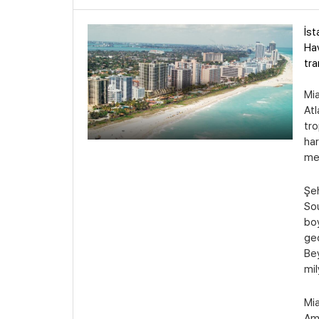
İst
Hav
tra
Mia
Atl
tro
har
mer
Şeh
Sou
boy
gec
Bey
mil
Mia
Ame