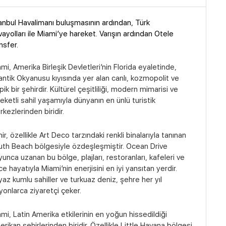
anbul Havalimanı buluşmasının ardından, Türk
ayolları ile Miami’ye hareket. Varışın ardından Otele
nsfer.
mi, Amerika Birleşik Devletleri’nin Florida eyaletinde,
antik Okyanusu kıyısında yer alan canlı, kozmopolit ve
pik bir şehirdir. Kültürel çeşitliliği, modern mimarisi ve
eketli sahil yaşamıyla dünyanın en ünlü turistik
kezlerinden biridir.
ir, özellikle Art Deco tarzındaki renkli binalarıyla tanınan
th Beach bölgesiyle özdeşleşmiştir. Ocean Drive
unca uzanan bu bölge, plajları, restoranları, kafeleri ve
e hayatıyla Miami’nin enerjisini en iyi yansıtan yerdir.
az kumlu sahiller ve turkuaz deniz, şehre her yıl
yonlarca ziyaretçi çeker.
mi, Latin Amerika etkilerinin en yoğun hissedildiği
rikan şehirlerinden biridir. Özellikle Little Havana bölgesi,