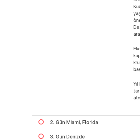
Küb
yaş
öne
Des
ara
Eko
kap
kru
baş
Yıl
tar
atm
2. Gün Miami, Florida
3. Gün Denizde