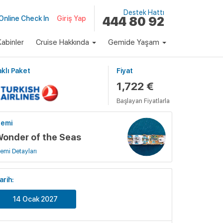
Destek Hattı
Online Check In
Giriş Yap
444 80 92
abinler
Cruise Hakkında
Gemide Yaşam
klı Paket
Fiyat
1,722 €
Başlayan Fiyatlarla
emi
onder of the Seas
emi Detayları
arih:
14 Ocak 2027