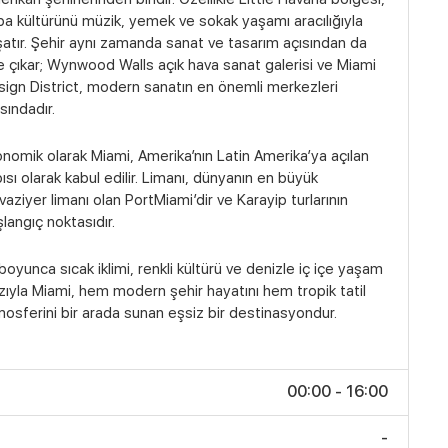
a kültürünü müzik, yemek ve sokak yaşamı aracılığıyla
atır. Şehir aynı zamanda sanat ve tasarım açısından da
 çıkar; Wynwood Walls açık hava sanat galerisi ve Miami
ign District, modern sanatın en önemli merkezleri
sındadır.
nomik olarak Miami, Amerika’nın Latin Amerika’ya açılan
ısı olarak kabul edilir. Limanı, dünyanın en büyük
vaziyer limanı olan PortMiami’dir ve Karayip turlarının
langıç noktasıdır.
 boyunca sıcak iklimi, renkli kültürü ve denizle iç içe yaşam
zıyla Miami, hem modern şehir hayatını hem tropik tatil
osferini bir arada sunan eşsiz bir destinasyondur.
00:00 - 16:00
-