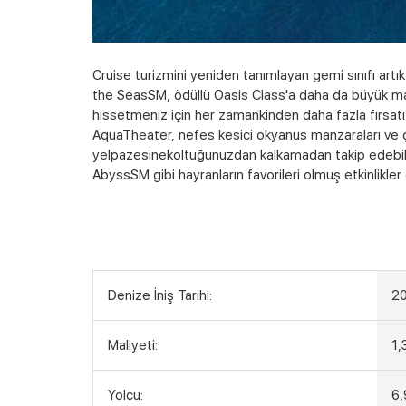
Cruise turizmini yeniden tanımlayan gemi sınıfı art
the SeasSM, ödüllü Oasis Class'a daha da büyük mac
hissetmeniz için her zamankinden daha fazla fırsat
AquaTheater, nefes kesici okyanus manzaraları ve çar
yelpazesinekoltuğunuzdan kalkamadan takip edebile
AbyssSM gibi hayranların favorileri olmuş etkinlikler
Denize İniş Tarihi:
2
Maliyeti:
1,
Yolcu:
6,