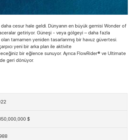
ık daha cesur hale geldi. Dünyanın en büyük gemisi Wonder of
eralar getiriyor. Güneşi - veya gölgeyi – daha fazla
ı olan tamamen yeniden tasarlanmış bir havuz güvertesi.
pıcı yeni bir arka plan ile aktivite
ceğiniz bir eğlence sunuyor. Ayrıca FlowRider® ve Ultimate
 de geri dönüyor.
022
350,000,000 $
988