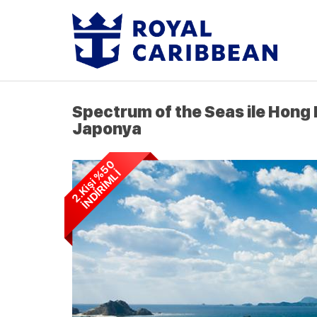
Spectrum of the Seas ile Hong
Japonya
2
.
K
i
ş
i
5
0
İ
N
D
İ
R
İ
M
L
%
İ