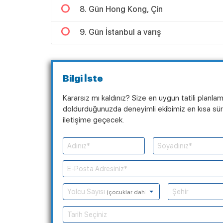
8. Gün Hong Kong, Çin
9. Gün İstanbul a varış
Bilgi İste
Kararsız mı kaldınız? Size en uygun tatili planla
doldurduğunuzda deneyimli ekibimiz en kısa süre
iletişime geçecek.
Yolcu Sayısı
(çocuklar dahil)
Tarih Seçiniz