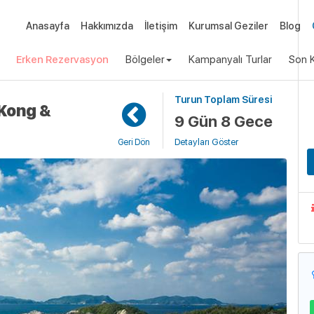
Anasayfa
Hakkımızda
İletişim
Kurumsal Geziler
Blog
Erken Rezervasyon
Bölgeler
Kampanyalı Turlar
Son K
Turun Toplam Süresi
Uça
 Kong &
9 Gün 8 Gece
Detayları Göster
Geri Dön
G
S
G