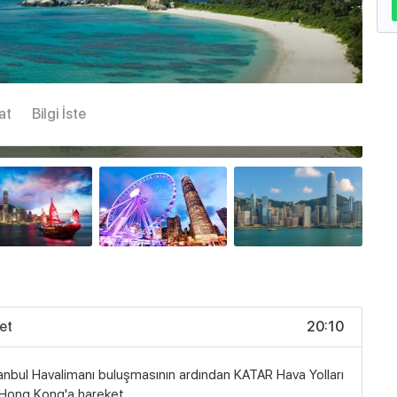
at
Bilgi İste
Büyük göster
et
20:10
anbul Havalimanı buluşmasının ardından KATAR Hava Yolları
 Hong Kong'a hareket.