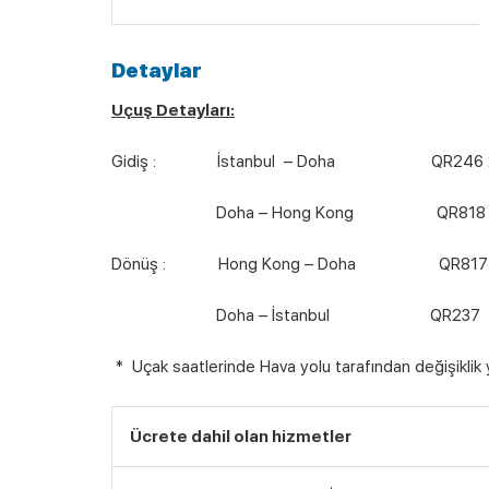
Detaylar
Uçuş Detayları:
Gidiş : İstanbul – Doha QR246 20:10 
Doha – Hong Kong QR818 02:05 (H
Dönüş : Hong Kong – Doha QR817 18:0
Doha – İstanbul QR237 02:25 (H
* Uçak saatlerinde Hava yolu tarafından değişiklik ya
Ücrete dahil olan hizmetler