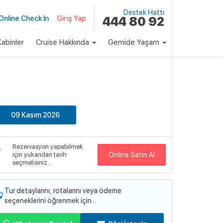
Destek Hattı
Online Check In
Giriş Yap
444 80 92
abinler
Cruise Hakkında
Gemide Yaşam
klı Paket
Fiyat
2,022 €
Başlayan Fiyatlarla
09 Kasım 2026
emi
pectrum of the Seas
Rezervasyon yapabilmek
emi Detayları
için yukarıdan tarih
Online Satın Al
seçmelisiniz...
Tur detaylarını, rotalarını veya ödeme
seçeneklerini öğrenmek için...