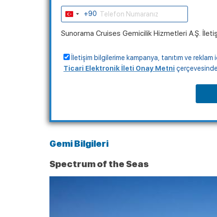
+90
Turkey
+90
Sunorama Cruises Gemicilik Hizmetleri A.Ş. İleti
İletişim bilgilerime kampanya, tanıtım ve reklam i
Ticari Elektronik İleti Onay Metni
çerçevesinde, 
Gemi Bilgileri
Spectrum of the Seas