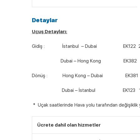
Detaylar
Uçuş Detayları:
Gidiş : İstanbul – Dubai EK122 20:05 
Dubai – Hong Kong EK382 03:30 (
Dönüş : Hong Kong – Dubai EK381 00:4
Dubai – İstanbul EK123 10:40 (H
* Uçak saatlerinde Hava yolu tarafından değişiklik ya
Ücrete dahil olan hizmetler