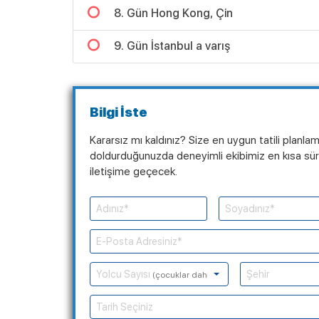
8. Gün Hong Kong, Çin
9. Gün İstanbul a varış
Bilgi İste
Kararsız mı kaldınız? Size en uygun tatili planla
doldurduğunuzda deneyimli ekibimiz en kısa süre
iletişime geçecek.
Yolcu Sayısı
(çocuklar dahil)
Tarih Seçiniz