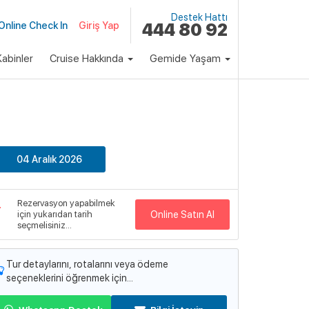
Destek Hattı
Online Check In
Giriş Yap
444 80 92
abinler
Cruise Hakkında
Gemide Yaşam
klı Paket
Fiyat
1,797 €
Başlayan Fiyatlarla
04 Aralık 2026
emi
pectrum of the Seas
Rezervasyon yapabilmek
emi Detayları
için yukarıdan tarih
Online Satın Al
seçmelisiniz...
Tur detaylarını, rotalarını veya ödeme
seçeneklerini öğrenmek için...