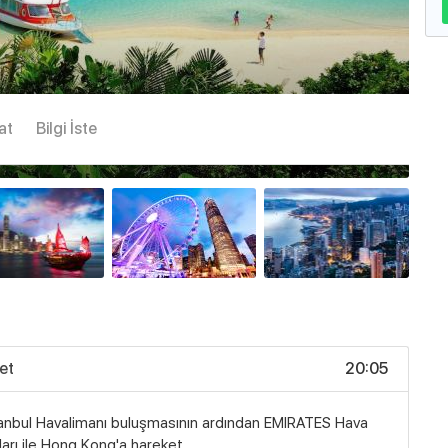
at
Bilgi İste
Büyük göster
et
20:05
anbul Havalimanı buluşmasının ardından EMIRATES Hava
ları ile Hong Kong'a hareket.