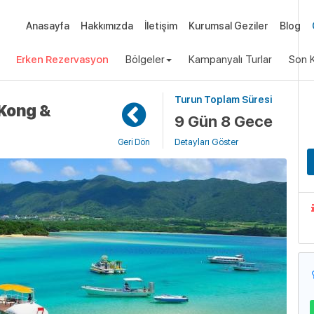
Anasayfa
Hakkımızda
İletişim
Kurumsal Geziler
Blog
Erken Rezervasyon
Bölgeler
Kampanyalı Turlar
Son K
Turun Toplam Süresi
Uça
 Kong &
9 Gün 8 Gece
Detayları Göster
Geri Dön
G
S
G