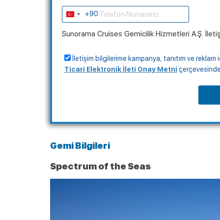
+90
Turkey
+90
Sunorama Cruises Gemicilik Hizmetleri A.Ş. İleti
İletişim bilgilerime kampanya, tanıtım ve reklam i
Ticari Elektronik İleti Onay Metni
çerçevesinde, 
Gemi Bilgileri
Spectrum of the Seas