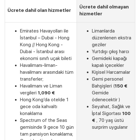
Ücrete dahil olmayan
Ücrete dahil olan hizmetler
hizmetler
Emirates Havayolları ile
Limanlarda
İstanbul – Dubai - Hong
düzenlenen ekstra
Kong // Hong Kong -
geziler
Dubai - İstanbul arası
Yurtdışı çıkış harcı
ekonomi sınıfı uçak bileti
Gemideki kapağı
Havalimanı-liman-
kapalı içecekler
havalimanı arasındaki tüm
Kişisel Harcamalar
transferler;
Gemi personel
Havalimanı ve Liman
Bahşişleri (
150 €
vergileri
1,090 €
Gemide
Hong Kong’da otelde 1
ödenecektir )
Son Kabinler
gece oda kahvaltı
Seyahat, Sağlık ve
konaklama
İptal Sigortası
100
Spectrum of the Seas
€
, 70 yaş üstü
gemisinde 9 gece 10 gün
surprim uygulanır
tam pansiyon konaklama;