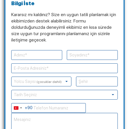
Bilgi İste
Kararsız mı kaldınız? Size en uygun tatili planlamak için
ekibimizden destek alabilirsiniz. Formu
doldurduğunuzda deneyimli ekibimiz en kısa sürede
size uygun tur programlarını planlamanız için sizinle
iletişime geçecek.
Yolcu Sayısı
(çocuklar dahil)
Tarih Seçiniz
+90
Turkey
+90