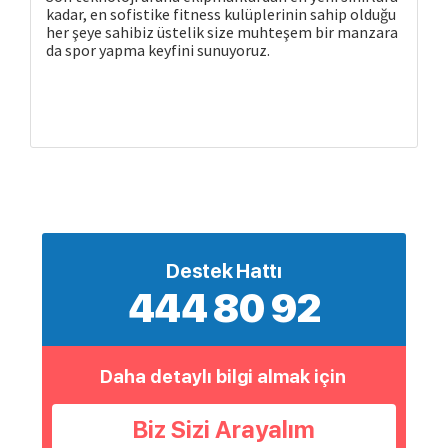
kadar, en sofistike fitness kulüplerinin sahip olduğu
her şeye sahibiz üstelik size muhteşem bir manzara
da spor yapma keyfini sunuyoruz.
Destek Hattı
444 80 92
Daha detaylı bilgi almak için
Biz Sizi Arayalım