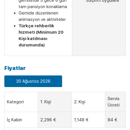
gemisinde 5 gece 6 gün
surprim uygulanır
tam pansiyon konaklama
Gemide düzenlenen
animasyon ve aktiviteler
Türkçe rehberlik
hizmeti (Minimum 20
Kişi katılması
durumunda)
Son Kabinler
Fiyatlar
30 Ağustos 2026
Servis
Kategori
1. Kişi
2. Kişi
Ücreti
İç Kabin
2,296 €
1,148 €
84 €