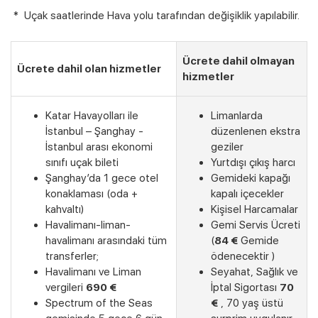
* Uçak saatlerinde Hava yolu tarafından değişiklik yapılabilir.
Ücrete dahil olmayan
Ücrete dahil olan hizmetler
hizmetler
Katar Havayolları ile
Limanlarda
İstanbul – Şanghay -
düzenlenen ekstra
İstanbul arası ekonomi
geziler
sınıfı uçak bileti
Yurtdışı çıkış harcı
Şanghay’da 1 gece otel
Gemideki kapağı
konaklaması (oda +
kapalı içecekler
kahvaltı)
Kişisel Harcamalar
Havalimanı-liman-
Gemi Servis Ücreti
havalimanı arasındaki tüm
(
84 €
Gemide
transferler;
ödenecektir )
Havalimanı ve Liman
Seyahat, Sağlık ve
vergileri
690 €
İptal Sigortası
70
Spectrum of the Seas
€
, 70 yaş üstü