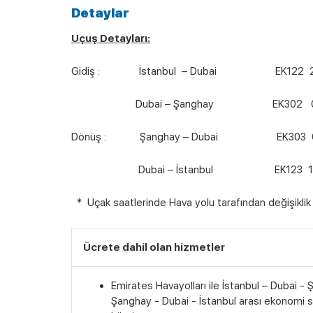
Detaylar
Uçuş Detayları:
Gidiş : İstanbul – Dubai EK122 20:05 
Dubai – Şanghay EK302 02:15 (Ha
Dönüş : Şanghay – Dubai EK303 00:05
Dubai – İstanbul EK123 10:40 (H
* Uçak saatlerinde Hava yolu tarafından değişiklik ya
Ücrete dahil olan hizmetler
Emirates Havayolları ile İstanbul – Dubai - 
Şanghay - Dubai - İstanbul arası ekonomi sı