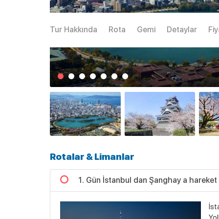
Tur Hakkında
Rota
Gemi
Detaylar
Fiy
Rotalar & Limanlar
1. Gün İstanbul dan Şanghay a hareket
İst
Yol