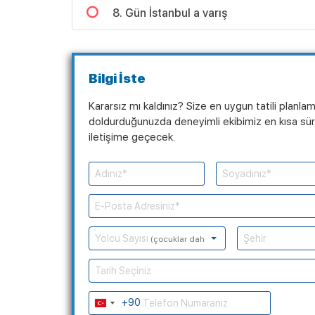
8. Gün İstanbul a varış
Bilgi İste
Kararsız mı kaldınız? Size en uygun tatili planla
doldurduğunuzda deneyimli ekibimiz en kısa süre
iletişime geçecek.
Yolcu Sayısı
(çocuklar dahil)
Tarih Seçiniz
+90
Turkey