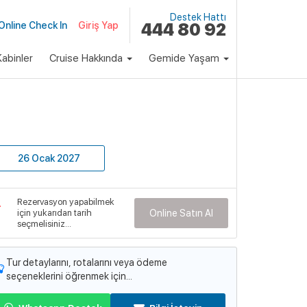
Destek Hattı
Online Check In
Giriş Yap
444 80 92
abinler
Cruise Hakkında
Gemide Yaşam
klı Paket
Fiyat
85,900 ₺
Başlayan Fiyatlarla
26 Ocak 2027
emi
pectrum of the Seas
Rezervasyon yapabilmek
emi Detayları
için yukarıdan tarih
Online Satın Al
seçmelisiniz...
Tur detaylarını, rotalarını veya ödeme
seçeneklerini öğrenmek için...