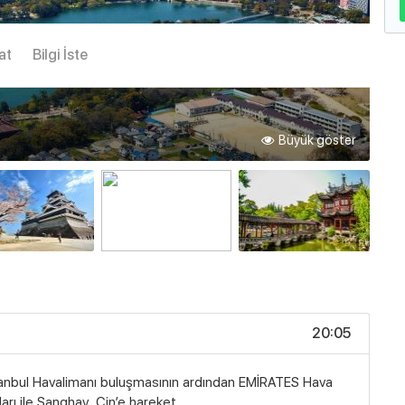
at
Bilgi İste
Büyük göster
20:05
anbul Havalimanı buluşmasının ardından EMİRATES Hava
ları ile Şanghay, Çin’e hareket.