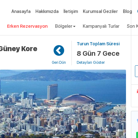
Anasayfa
Hakkımızda
İletişim
Kurumsal Geziler
Blog
Erken Rezervasyon
Bölgeler
Kampanyalı Turlar
Son K
Turun Toplam Süresi
Uça
 Güney Kore
8 Gün 7 Gece
Detayları Göster
Geri Dön
G
S
G