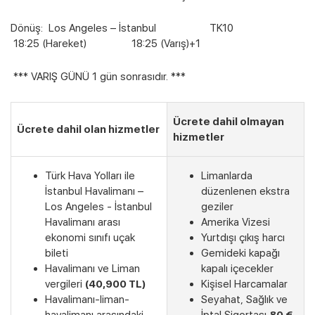
Dönüş: Los Angeles – İstanbul TK10
18:25 (Hareket) 18:25 (Varış)+1
*** VARIŞ GÜNÜ 1 gün sonrasıdır. ***
Ücrete dahil olmayan
Ücrete dahil olan hizmetler
hizmetler
Türk Hava Yolları ile
Limanlarda
İstanbul Havalimanı –
düzenlenen ekstra
Los Angeles - İstanbul
geziler
Havalimanı arası
Amerika Vizesi
ekonomi sınıfı uçak
Yurtdışı çıkış harcı
bileti
Gemideki kapağı
Havalimanı ve Liman
kapalı içecekler
vergileri
(40,900 TL)
Kişisel Harcamalar
Havalimanı-liman-
Seyahat, Sağlık ve