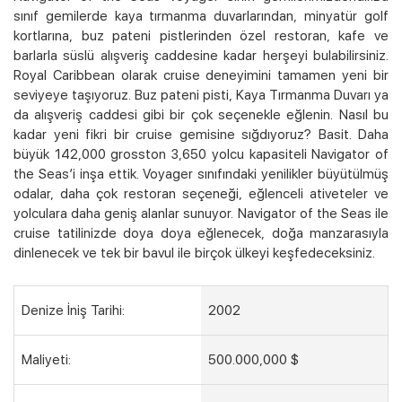
sınıf gemilerde kaya tırmanma duvarlarından, minyatür golf
Kampanyalı Turlar
kortlarına, buz pateni pistlerinden özel restoran, kafe ve
barlarla süslü alışveriş caddesine kadar herşeyi bulabilirsiniz.
Royal Caribbean olarak cruise deneyimini tamamen yeni bir
seviyeye taşıyoruz. Buz pateni pisti, Kaya Tırmanma Duvarı ya
da alışveriş caddesi gibi bir çok seçenekle eğlenin. Nasıl bu
kadar yeni fikri bir cruise gemisine sığdıyoruz? Basit. Daha
büyük 142,000 grosston 3,650 yolcu kapasiteli Navigator of
the Seas’i inşa ettik. Voyager sınıfındaki yenilikler büyütülmüş
odalar, daha çok restoran seçeneği, eğlenceli ativeteler ve
yolculara daha geniş alanlar sunuyor. Navigator of the Seas ile
cruise tatilinizde doya doya eğlenecek, doğa manzarasıyla
dinlenecek ve tek bir bavul ile birçok ülkeyi keşfedeceksiniz.
Denize İniş Tarihi:
2002
Maliyeti:
500.000,000 $