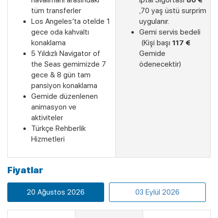
havalimanı arasındaki
İptal Sigortası
80 €
tüm transferler
,70 yaş üstü surprim
Los Angeles’ta otelde 1
uygulanır.
gece oda kahvaltı
Gemi servis bedeli
konaklama
(Kişi başı
117 €
5 Yıldızlı Navigator of
Gemide
the Seas gemimizde 7
ödenecektir)
gece & 8 gün tam
pansiyon konaklama
Gemide düzenlenen
Son Kabinler
animasyon ve
aktiviteler
Türkçe Rehberlik
Hizmetleri
Fiyatlar
20 Ağustos 2026
03 Eylül 2026