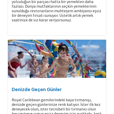
yolculuğun bir parçası hatta bir yemekten daha
fazlası. Dünya mutfaklarının seçkin yemeklerinin
sunulduğu restoranların muhteşem ambiyansı eşsiz
bir deneyim fırsatı sunuyor. Üstelik artık yemek
saatinize de siz karar veriyorsunuz.
Denizde Geçen Günler
Royal Caribbean gemilerindeki kaya tırmanışı,
denizde geçen günlerinize renk katıyor. İster ilk kez
deneyecek olun, ister tecrübeli bir tırmanıcı olun
her seviyeye uygun eşsiz deneyim için ayakkabı, kask