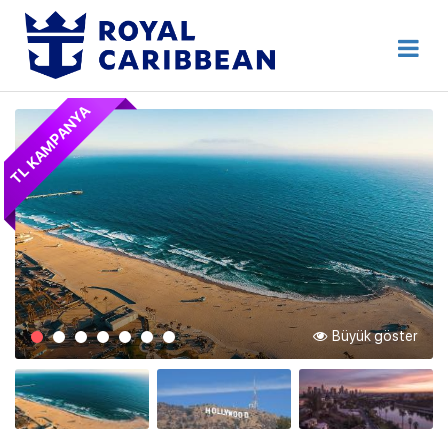
444 80 92
Destek Hattı
TL KAMPANYA
Erken Rezervasyon
Anasayfa
Hakkımızda
İletişim
Kurumsal Geziler
Blog
Büyük göster
Online Check In
Giriş Yap