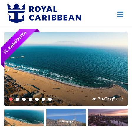
444 80 92
Destek Hattı
TL KAMPANYA
Erken Rezervasyon
Anasayfa
Hakkımızda
İletişim
Kurumsal Geziler
Blog
Büyük göster
Online Check In
Giriş Yap