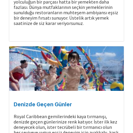
yolculuğun bir parçası hatta bir yemekten daha
fazlası. Dünya mutfaklarının seçkin yemeklerinin
sunulduğu restoranların muhteşem ambiyansı eşsiz
bir deneyim fırsatı sunuyor. Üstelik artık yemek
saatinize de siz karar veriyorsunuz.
Denizde Geçen Günler
Royal Caribbean gemilerindeki kaya tırmanışı,
denizde geçen günlerinize renk katıyor. İster ilk kez
deneyecek olun, ister tecrübeli bir tırmanıcı olun
her seviyeye uygun eşsiz deneyim için ayakkabı, kask