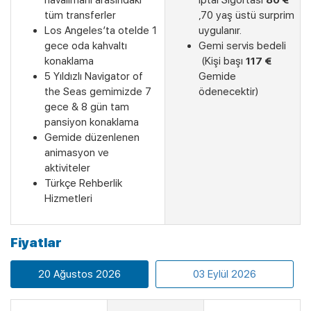
havalimanı arasındaki
İptal Sigortası
80 €
tüm transferler
,70 yaş üstü surprim
Los Angeles’ta otelde 1
uygulanır.
gece oda kahvaltı
Gemi servis bedeli
konaklama
(Kişi başı
117 €
5 Yıldızlı Navigator of
Gemide
the Seas gemimizde 7
ödenecektir)
gece & 8 gün tam
pansiyon konaklama
Gemide düzenlenen
Son Kabinler
animasyon ve
aktiviteler
Türkçe Rehberlik
Hizmetleri
Fiyatlar
20 Ağustos 2026
03 Eylül 2026