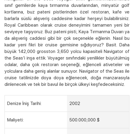
sınıf gemilerde kaya tırmanma duvarlarından, minyatür golf
Kampanyalı Turlar
kortlarına, buz pateni pistlerinden özel restoran, kafe ve
barlarla süslü alışveriş caddesine kadar herşeyi bulabilirsiniz.
Royal Caribbean olarak cruise deneyimini tamamen yeni bir
seviyeye taşıyoruz. Buz pateni pisti, Kaya Tırmanma Duvarı ya
da alışveriş caddesi gibi bir çok seçenekle eğlenin. Nasıl bu
kadar yeni fikri bir cruise gemisine sığdıyoruz? Basit. Daha
büyük 142,000 grosston 3,650 yolcu kapasiteli Navigator of
the Seas’i inşa ettik. Voyager sınıfındaki yenilikler büyütülmüş
odalar, daha çok restoran seçeneği, eğlenceli ativeteler ve
yolculara daha geniş alanlar sunuyor. Navigator of the Seas ile
cruise tatilinizde doya doya eğlenecek, doğa manzarasıyla
dinlenecek ve tek bir bavul ile birçok ülkeyi keşfedeceksiniz.
Denize İniş Tarihi:
2002
Maliyeti:
500.000,000 $