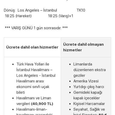
Dönüş: Los Angeles – İstanbul TK10
18:25 (Hareket) 18:25 (Varış)+1
*** VARIŞ GÜNÜ 1 gün sonrasıdır. ***
Ücrete dahil olmayan
Ücrete dahil olan hizmetler
hizmetler
Türk Hava Yolları ile
Limanlarda
İstanbul Havalimanı –
düzenlenen ekstra
Los Angeles - İstanbul
geziler
Havalimanı arası
Amerika Vizesi
ekonomi sınıfı uçak
Yurtdışı çıkış harcı
bileti
Gemideki kapağı
Havalimanı ve Liman
kapalı içecekler
vergileri
(40,900 TL)
Kişisel Harcamalar
Havalimanı-liman-
Seyahat, Sağlık ve