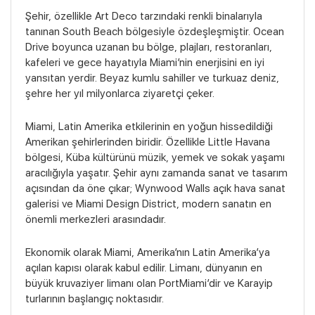
Şehir, özellikle Art Deco tarzındaki renkli binalarıyla
tanınan South Beach bölgesiyle özdeşleşmiştir. Ocean
Drive boyunca uzanan bu bölge, plajları, restoranları,
kafeleri ve gece hayatıyla Miami’nin enerjisini en iyi
yansıtan yerdir. Beyaz kumlu sahiller ve turkuaz deniz,
şehre her yıl milyonlarca ziyaretçi çeker.
Miami, Latin Amerika etkilerinin en yoğun hissedildiği
Amerikan şehirlerinden biridir. Özellikle Little Havana
bölgesi, Küba kültürünü müzik, yemek ve sokak yaşamı
aracılığıyla yaşatır. Şehir aynı zamanda sanat ve tasarım
açısından da öne çıkar; Wynwood Walls açık hava sanat
galerisi ve Miami Design District, modern sanatın en
önemli merkezleri arasındadır.
Ekonomik olarak Miami, Amerika’nın Latin Amerika’ya
Bölgeler
açılan kapısı olarak kabul edilir. Limanı, dünyanın en
büyük kruvaziyer limanı olan PortMiami’dir ve Karayip
turlarının başlangıç noktasıdır.