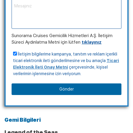
+90
Sunorama Cruises Gemicilik Hizmetleri A.Ş. İletişim
Süreci Aydınlatma Metni için lütfen
tıklayınız
İletişim bilgilerime kampanya, tanıtım ve reklam içerikli
Kampanyalı Turlar
ticari elektronik ileti gönderilmesine ve bu amaçla
Ticari
Elektronik İleti Onay Metni
çerçevesinde, kişisel
verilerimin işlenmesine izin veriyorum.
Gönder
Gemi Bilgileri
Legend of the Seas