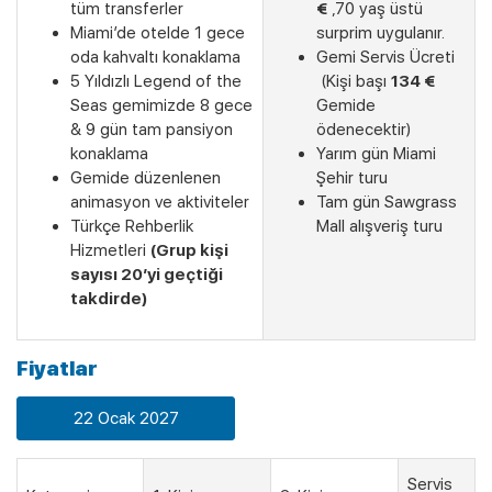
tüm transferler
€
,70 yaş üstü
Miami’de otelde 1 gece
surprim uygulanır.
oda kahvaltı konaklama
Gemi Servis Ücreti
5 Yıldızlı Legend of the
(Kişi başı
134 €
Seas gemimizde 8 gece
Gemide
& 9 gün tam pansiyon
ödenecektir)
konaklama
Yarım gün Miami
Gemide düzenlenen
Şehir turu
animasyon ve aktiviteler
Tam gün Sawgrass
Türkçe Rehberlik
Mall alışveriş turu
Hizmetleri
(Grup kişi
sayısı 20’yi geçtiği
takdirde)
Fiyatlar
22 Ocak 2027
Servis