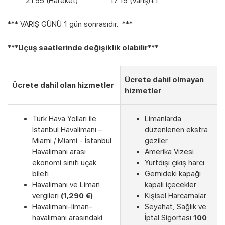
21:55 (Hareket) 17:15 (Varış)+1
*** VARIŞ GÜNÜ 1 gün sonrasıdır. ***
***Uçuş saatlerinde değişiklik olabilir***
Ücrete dahil olmayan
Ücrete dahil olan hizmetler
hizmetler
Türk Hava Yolları ile
Limanlarda
İstanbul Havalimanı –
düzenlenen ekstra
Miami / Miami - İstanbul
geziler
Havalimanı arası
Amerika Vizesi
ekonomi sınıfı uçak
Yurtdışı çıkış harcı
bileti
Gemideki kapağı
Havalimanı ve Liman
kapalı içecekler
vergileri
(1,290 €)
Kişisel Harcamalar
Havalimanı-liman-
Seyahat, Sağlık ve
havalimanı arasındaki
İptal Sigortası
100
Son Kabinler