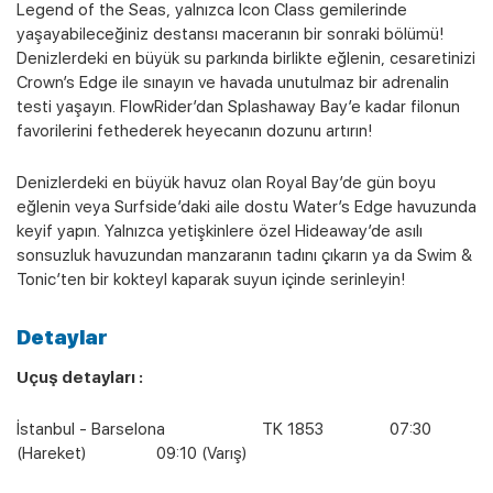
Legend of the Seas, yalnızca Icon Class gemilerinde
yaşayabileceğiniz destansı maceranın bir sonraki bölümü!
Denizlerdeki en büyük su parkında birlikte eğlenin, cesaretinizi
Crown’s Edge ile sınayın ve havada unutulmaz bir adrenalin
testi yaşayın. FlowRider’dan Splashaway Bay’e kadar filonun
favorilerini fethederek heyecanın dozunu artırın!
Denizlerdeki en büyük havuz olan Royal Bay’de gün boyu
eğlenin veya Surfside’daki aile dostu Water’s Edge havuzunda
keyif yapın. Yalnızca yetişkinlere özel Hideaway’de asılı
sonsuzluk havuzundan manzaranın tadını çıkarın ya da Swim &
Tonic’ten bir kokteyl kaparak suyun içinde serinleyin!
Detaylar
Uçuş detayları :
İstanbul - Barselona TK 1853 07:30
(Hareket) 09:10 (Varış)