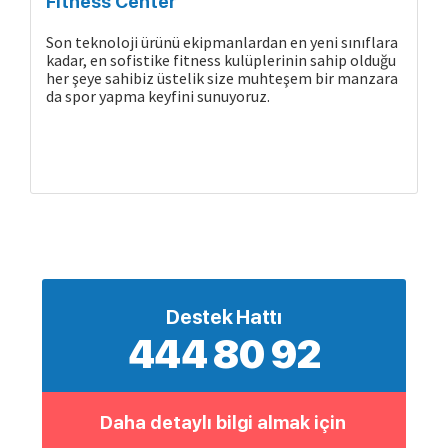
Fitness Center
Son teknoloji ürünü ekipmanlardan en yeni sınıflara
kadar, en sofistike fitness kulüplerinin sahip olduğu
her şeye sahibiz üstelik size muhteşem bir manzara
da spor yapma keyfini sunuyoruz.
Destek Hattı
444 80 92
Daha detaylı bilgi almak için