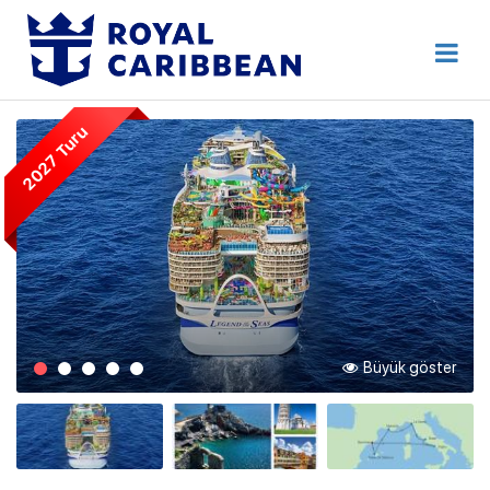
444 80 92
Destek Hattı
Erken Rezervasyon
2027 Turu
Anasayfa
Hakkımızda
İletişim
Kurumsal Geziler
Blog
Büyük göster
Online Check In
Giriş Yap