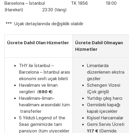
Barselona – İstanbul TK 1856 18:00
(Hareket) 23:30 (Varış)
*** Uçak detaylarında değişiklik olabilir
Ücrete Dahil Olan Hizmetler
Ücrete Dahil Olmayan
Hizmetler
THY ile İstanbul –
Limanlarda
Barcelona – İstanbul arası
düzenlenen ekstra
ekonomi sınıfı uçak bileti
geziler
Havalimanı ve liman
Schengen Vizesi
vergileri (
690 €
)
(Çok girişli)
Havalimanı-liman-
Yurtdışı çıkış harcı
havalimanı arasındaki tüm
Gemideki kapağı
transferler
kapalı içecekler
5 Yıldızlı Legend of the
Kişisel Harcamalar
Seas gemimizde tam
Gemi Servis Ücreti
pansiyon (tüm yiyecekler
117 €
(Gemide