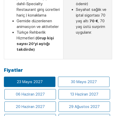
dahil-Specialty
ödenir)
Restaurant giriş ücretleri
Seyahat sağlık ve
hariç ) konaklama
iptal sigortası 70
Gemide düzenlenen
yaş altı
70 €
, 70
animasyon ve aktiviteler
yaş üstü surprim
Türkçe Rehberlik
uygulanır.
Hizmetleri
(Grup kişi
sayısı 20’yi aştığı
takdirde)
Fiyatlar
23 Mayıs 2027
30 Mayıs 2027
Son Kabinler
06 Haziran 2027
13 Haziran 2027
20 Haziran 2027
29 Ağustos 2027