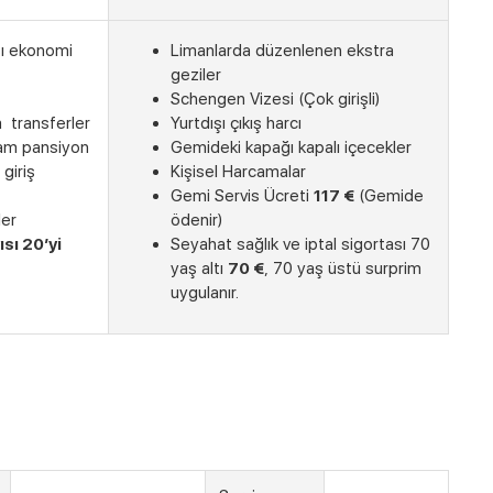
sı ekonomi
Limanlarda düzenlenen ekstra
geziler
Schengen Vizesi (Çok girişli)
 transferler
Yurtdışı çıkış harcı
tam pansiyon
Gemideki kapağı kapalı içecekler
giriş
Kişisel Harcamalar
Gemi Servis Ücreti
117 €
(Gemide
ler
ödenir)
ısı 20’yi
Seyahat sağlık ve iptal sigortası 70
yaş altı
70 €
, 70 yaş üstü surprim
uygulanır.