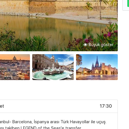
Büyük göster
et
17:30
anbul- Barcelona, İspanya arası Türk Havayollar ile uçuş.
ışı takiben LEGEND of the Seas'e transfer.