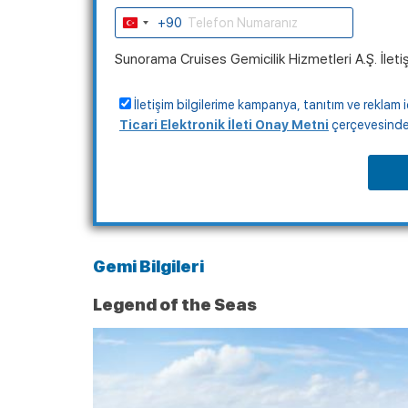
+90
Turkey
+90
Sunorama Cruises Gemicilik Hizmetleri A.Ş. İleti
İletişim bilgilerime kampanya, tanıtım ve reklam i
Ticari Elektronik İleti Onay Metni
çerçevesinde, 
Gemi Bilgileri
Legend of the Seas