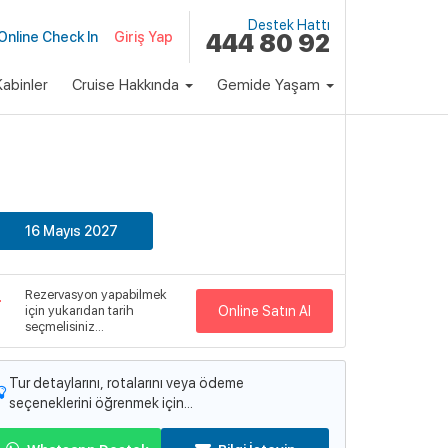
Destek Hattı
Online Check In
Giriş Yap
444 80 92
abinler
Cruise Hakkında
Gemide Yaşam
klı Paket
Fiyat
1,947 €
Başlayan Fiyatlarla
16 Mayıs 2027
emi
egend of the Seas
Rezervasyon yapabilmek
emi Detayları
için yukarıdan tarih
Online Satın Al
seçmelisiniz...
Tur detaylarını, rotalarını veya ödeme
seçeneklerini öğrenmek için...