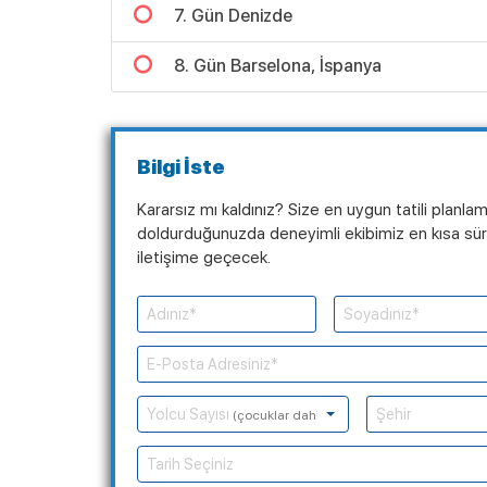
7. Gün Denizde
8. Gün Barselona, İspanya
Bilgi İste
Kararsız mı kaldınız? Size en uygun tatili planla
doldurduğunuzda deneyimli ekibimiz en kısa süre
iletişime geçecek.
Yolcu Sayısı
(çocuklar dahil)
Tarih Seçiniz