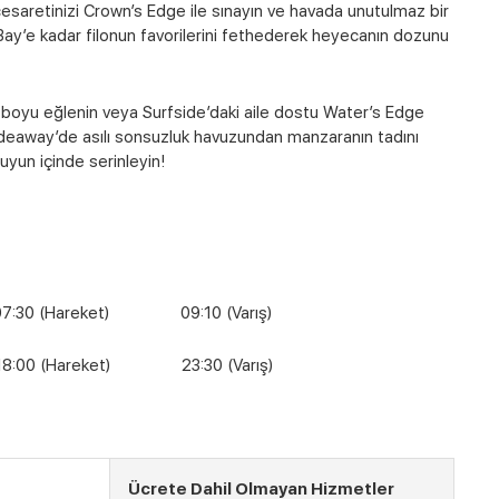
cesaretinizi Crown’s Edge ile sınayın ve havada unutulmaz bir
Bay’e kadar filonun favorilerini fethederek heyecanın dozunu
 boyu eğlenin veya Surfside’daki aile dostu Water’s Edge
Hideaway’de asılı sonsuzluk havuzundan manzaranın tadını
uyun içinde serinleyin!
 (Hareket) 09:10 (Varış)
0 (Hareket) 23:30 (Varış)
Ücrete Dahil Olmayan Hizmetler