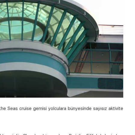
the Seas cruise gemisi yolculara bünyesinde sayısız aktivite