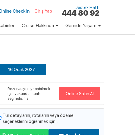
Destek Hattı
Online Check In
Giriş Yap
444 80 92
abinler
Cruise Hakkında
Gemide Yaşam
klı Paket
Fiyat
92,900 ₺
Başlayan Fiyatlarla
16 Ocak 2027
emi
ndependence of the Seas
Rezervasyon yapabilmek
emi Detayları
için yukarıdan tarih
Online Satın Al
seçmelisiniz...
Tur detaylarını, rotalarını veya ödeme
seçeneklerini öğrenmek için...