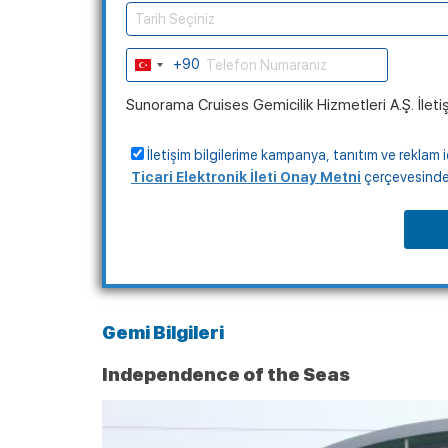
Tarih Seçiniz
+90
Turkey
+90
Sunorama Cruises Gemicilik Hizmetleri A.Ş. İleti
İletişim bilgilerime kampanya, tanıtım ve reklam i
Ticari Elektronik İleti Onay Metni
çerçevesinde, 
Gemi Bilgileri
Independence of the Seas