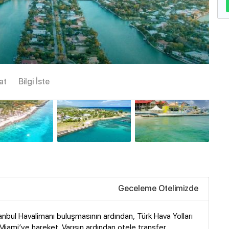
Büyük göster
at
Bilgi İste
Geceleme Otelimizde
anbul Havalimanı buluşmasının ardından, Türk Hava Yolları
 Miami’ye hareket. Varışın ardından otele transfer.