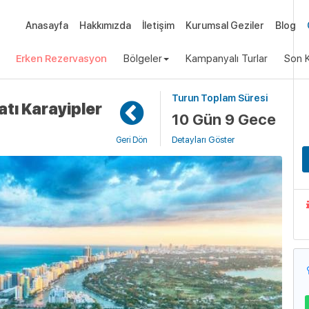
Anasayfa
Hakkımızda
İletişim
Kurumsal Geziler
Blog
Erken Rezervasyon
Bölgeler
Kampanyalı Turlar
Son K
Turun Toplam Süresi
Uça
atı Karayipler
10 Gün 9 Gece
Detayları Göster
Geri Dön
G
I
G