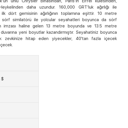
 ünlü Chrysler binasından, Paris’in Eiffel kulesinden,
 Heykelinden daha uzundur. 160,000 GRT’luk ağırlığı ile
k dört gemisinin ağırlığının toplamına eşittir. 10 metre
sörf similatörü ile yolcular seyahatleri boyunca da sörf
’ın imzası haline gelen 13 metre boyunda ve 13.5 metre
 duvarına yeni boyutlar kazandırmıştır. Seyahatiniz boyunca
ak zevkinize hitap eden yiyecekler, 40'tan fazla içecek
çecek.
 $