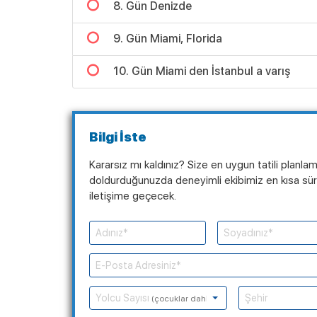
8. Gün Denizde
9. Gün Miami, Florida
10. Gün Miami den İstanbul a varış
Bilgi İste
Kararsız mı kaldınız? Size en uygun tatili planla
doldurduğunuzda deneyimli ekibimiz en kısa süre
iletişime geçecek.
Yolcu Sayısı
(çocuklar dahil)