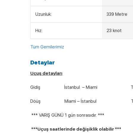
Uzunluk:
339 Metre
Hız:
23 knot
Tüm Gemilerimiz
Detaylar
Uçuş detayları
Gidiş İstanbul – Miami TK77
Döüş Miami – İstanbul TK78 
*** VARIŞ GÜNÜ 1 gün sonrasıdır. ***
***Uçuş saatlerinde değişiklik olabilir ***