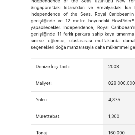
Independence of the Seas uzunluğu New York’un
Singapore’daki Istana’dan ve Brezilya’daki İsa
Independence of the Seas, Royal Caribbean’ın il
genişliğinde ve 12 metre boyundaki FlowRider® 
yapabilecekler. Independence, Royal Caribbean
genişliğinde 11 farklı parkura sahip kaya tımanma
sınırsız eğlence, uluslararası mutfaklarda dam
seçenekleri doğa manzarasıyla daha mükemmel ge
Denize İniş Tarihi:
2008
Maliyeti:
828 000,000
Yolcu:
4,375
Mürettebat:
1,360
Tonaj:
160.000