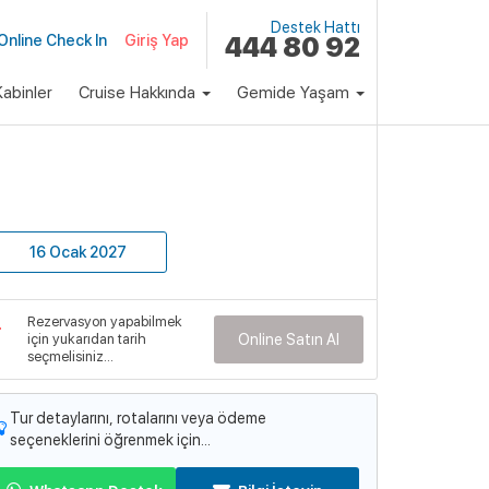
Destek Hattı
Online Check In
Giriş Yap
444 80 92
abinler
Cruise Hakkında
Gemide Yaşam
klı Paket
Fiyat
92,900 ₺
Başlayan Fiyatlarla
16 Ocak 2027
emi
ndependence of the Seas
Rezervasyon yapabilmek
emi Detayları
için yukarıdan tarih
Online Satın Al
seçmelisiniz...
Tur detaylarını, rotalarını veya ödeme
seçeneklerini öğrenmek için...