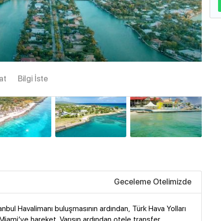
Büyük göster
at
Bilgi İste
Geceleme Otelimizde
anbul Havalimanı buluşmasının ardından, Türk Hava Yolları
 Miami’ye hareket. Varışın ardından otele transfer.