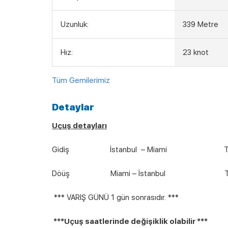
Uzunluk:
339 Metre
Hız:
23 knot
Tüm Gemilerimiz
Detaylar
Uçuş detayları
Gidiş İstanbul – Miami TK77
Döüş Miami – İstanbul TK78 
*** VARIŞ GÜNÜ 1 gün sonrasıdır. ***
***Uçuş saatlerinde değişiklik olabilir ***