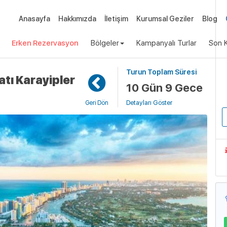
Anasayfa
Hakkımızda
İletişim
Kurumsal Geziler
Blog
Erken Rezervasyon
Bölgeler
Kampanyalı Turlar
Son K
Turun Toplam Süresi
Uça
atı Karayipler
10 Gün 9 Gece
Detayları Göster
Geri Dön
G
I
G