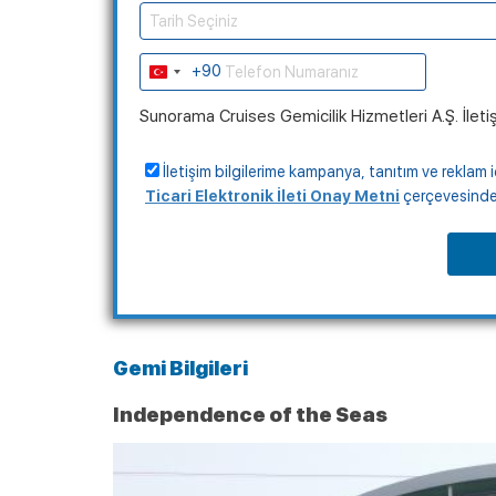
Tarih Seçiniz
+90
Turkey
+90
Sunorama Cruises Gemicilik Hizmetleri A.Ş. İleti
İletişim bilgilerime kampanya, tanıtım ve reklam i
Ticari Elektronik İleti Onay Metni
çerçevesinde, 
Gemi Bilgileri
Independence of the Seas