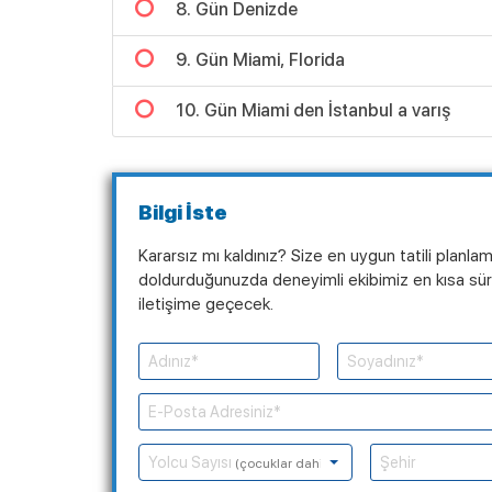
8. Gün Denizde
9. Gün Miami, Florida
10. Gün Miami den İstanbul a varış
Bilgi İste
Kararsız mı kaldınız? Size en uygun tatili planla
doldurduğunuzda deneyimli ekibimiz en kısa süre
iletişime geçecek.
Yolcu Sayısı
(çocuklar dahil)