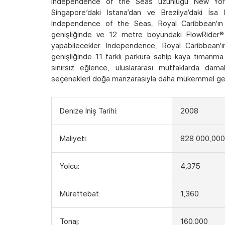
Independence of the Seas uzunluğu New York’un
Singapore’daki Istana’dan ve Brezilya’daki İsa
Independence of the Seas, Royal Caribbean’ın il
genişliğinde ve 12 metre boyundaki FlowRider® 
yapabilecekler. Independence, Royal Caribbean
genişliğinde 11 farklı parkura sahip kaya tımanma
sınırsız eğlence, uluslararası mutfaklarda dam
seçenekleri doğa manzarasıyla daha mükemmel ge
Denize İniş Tarihi:
2008
Maliyeti:
828 000,000
Yolcu:
4,375
Mürettebat:
1,360
Tonaj:
160.000