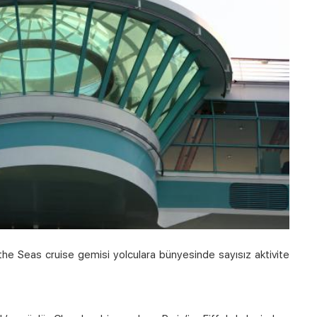
the Seas cruise gemisi yolculara bünyesinde sayısız aktivite