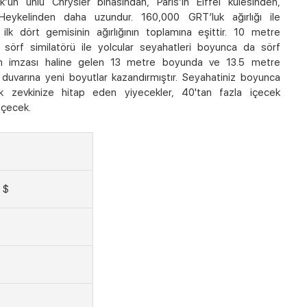
 ünlü Chrysler binasından, Paris’in Eiffel kulesinden,
 Heykelinden daha uzundur. 160,000 GRT’luk ağırlığı ile
k dört gemisinin ağırlığının toplamına eşittir. 10 metre
sörf similatörü ile yolcular seyahatleri boyunca da sörf
’ın imzası haline gelen 13 metre boyunda ve 13.5 metre
 duvarına yeni boyutlar kazandırmıştır. Seyahatiniz boyunca
ak zevkinize hitap eden yiyecekler, 40'tan fazla içecek
çecek.
 $