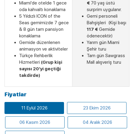
Miami'de otelde 1 gece
€
70 yaş üstü
oda kahvaltı konaklama
surprim uygulanır.
5 Yıldızlı ICON of the
Gemi personeli
Seas gemimizde 7 gece
Bahşişleri (Kişi başı
& 8 gün tam pansiyon
117 €
Gemide
konaklama
ödenecektir)
Son Kabinler
Gemide düzenlenen
Yarım gün Miami
animasyon ve aktiviteler
Şehir turu
Türkçe Rehberlik
Tam gün Sawgrass
Hizmetleri
(Grup kişi
Mall alışveriş turu
sayısı 20’yi geçtiği
takdirde)
Fiyatlar
11 Eylül 2026
23 Ekim 2026
06 Kasım 2026
04 Aralık 2026