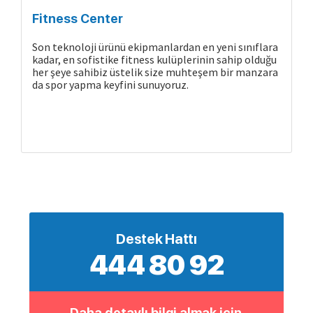
Fitness Center
Son teknoloji ürünü ekipmanlardan en yeni sınıflara
kadar, en sofistike fitness kulüplerinin sahip olduğu
her şeye sahibiz üstelik size muhteşem bir manzara
da spor yapma keyfini sunuyoruz.
Destek Hattı
444 80 92
Daha detaylı bilgi almak için