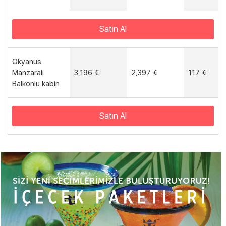
Satın Al
Okyanus
Manzaralı
3,196 €
2,397 €
117 €
Balkonlu kabin
Satın Al