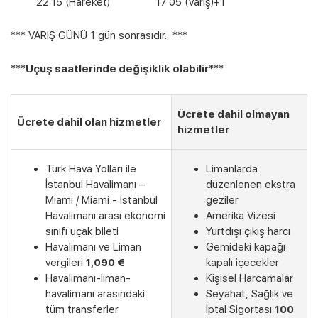
22:15 (Hareket) 17:05 (Varış)+1
*** VARIŞ GÜNÜ 1 gün sonrasıdır. ***
***Uçuş saatlerinde değişiklik olabilir***
Ücrete dahil olmayan
Ücrete dahil olan hizmetler
hizmetler
Türk Hava Yolları ile
Limanlarda
İstanbul Havalimanı –
düzenlenen ekstra
Miami / Miami - İstanbul
geziler
Havalimanı arası ekonomi
Amerika Vizesi
sınıfı uçak bileti
Yurtdışı çıkış harcı
Havalimanı ve Liman
Gemideki kapağı
vergileri
1,090 €
kapalı içecekler
Havalimanı-liman-
Kişisel Harcamalar
havalimanı arasındaki
Seyahat, Sağlık ve
tüm transferler
İptal Sigortası
100