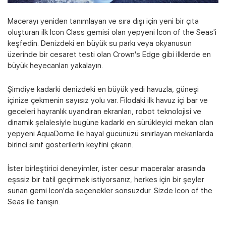
Macerayı yeniden tanımlayan ve sıra dışı için yeni bir çıta
oluşturan ilk Icon Class gemisi olan yepyeni Icon of the Seas'i
keşfedin. Denizdeki en büyük su parkı veya okyanusun
üzerinde bir cesaret testi olan Crown's Edge gibi ilklerde en
büyük heyecanları yakalayın.
Şimdiye kadarki denizdeki en büyük yedi havuzla, güneşi
içinize çekmenin sayısız yolu var. Filodaki ilk havuz içi bar ve
geceleri hayranlık uyandıran ekranları, robot teknolojisi ve
dinamik şelalesiyle bugüne kadarki en sürükleyici mekan olan
yepyeni AquaDome ile hayal gücünüzü sınırlayan mekanlarda
Kampanyalı Turlar
birinci sınıf gösterilerin keyfini çıkarın.
İster birleştirici deneyimler, ister cesur maceralar arasında
eşssiz bir tatil geçirmek istiyorsanız, herkes için bir şeyler
sunan gemi Icon'da seçenekler sonsuzdur. Sizde Icon of the
Seas ile tanışın.