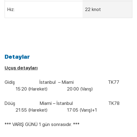
Hız:
22 knot
Detaylar
Uçuş detayları
Gidiş İstanbul – Miami TK77
15:20 (Hareket) 20:00 (Varış)
Döüş Miami – İstanbul TK78
21:55 (Hareket) 17:05 (Varış)+1
*** VARIŞ GÜNÜ 1 gün sonrasıdır. ***