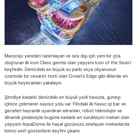
Macerayı yeniden tanımlayan ve sıra dışı için yeni bir çıta
oluşturan ilk Icon Class gemisi olan yepyeni Icon of the Seas'i
keşfedin. Denizdeki en büyük su parkı veya okyanusun
üzerinde bir cesaret testi olan Crown's Edge gibi ilklerde en
büyük heyecanları yakalayın.
Şimdiye kadarki denizdeki en büyük yedi havuzla, güneşi
içinize çekmenin sayısız yolu var. Filodaki ilk havuz içi bar ve
geceleri hayranlık uyandıran ekranları, robot teknolojisi ve
Kampanyalı Turlar
dinamik şelalesiyle bugüne kadarki en sürükleyici mekan olan
yepyeni AquaDome ile hayal gücünüzü sınırlayan mekanlarda
birinci sınıf gösterilerin keyfini çıkarın.