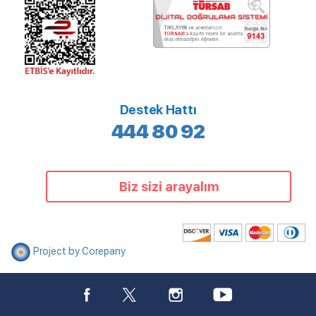
Destek Hattı
444 80 92
Biz sizi arayalım
Project by Corepany