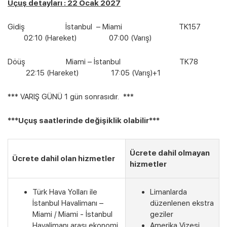
Uçuş detayları : 22 Ocak 2027
Gidiş İstanbul – Miami TK157
02:10 (Hareket) 07:00 (Varış)
Döüş Miami – İstanbul TK78
22:15 (Hareket) 17:05 (Varış)+1
*** VARIŞ GÜNÜ 1 gün sonrasıdır. ***
***Uçuş saatlerinde değişiklik olabilir***
Ücrete dahil olmayan
Ücrete dahil olan hizmetler
hizmetler
Türk Hava Yolları ile
Limanlarda
İstanbul Havalimanı –
düzenlenen ekstra
Miami / Miami - İstanbul
geziler
Havalimanı arası ekonomi
Amerika Vizesi