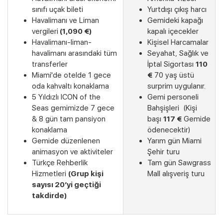
sınıfı uçak bileti
Yurtdışı çıkış harcı
Havalimanı ve Liman
Gemideki kapağı
vergileri
(1,090 €)
kapalı içecekler
Havalimanı-liman-
Kişisel Harcamalar
havalimanı arasındaki tüm
Seyahat, Sağlık ve
transferler
İptal Sigortası
110
Miami'de otelde 1 gece
€
70 yaş üstü
oda kahvaltı konaklama
surprim uygulanır.
5 Yıldızlı ICON of the
Gemi personeli
Seas gemimizde 7 gece
Bahşişleri (Kişi
& 8 gün tam pansiyon
başı
117 €
Gemide
konaklama
ödenecektir)
Gemide düzenlenen
Yarım gün Miami
Son Kabinler
animasyon ve aktiviteler
Şehir turu
Türkçe Rehberlik
Tam gün Sawgrass
Hizmetleri
(Grup kişi
Mall alışveriş turu
sayısı 20’yi geçtiği
takdirde)