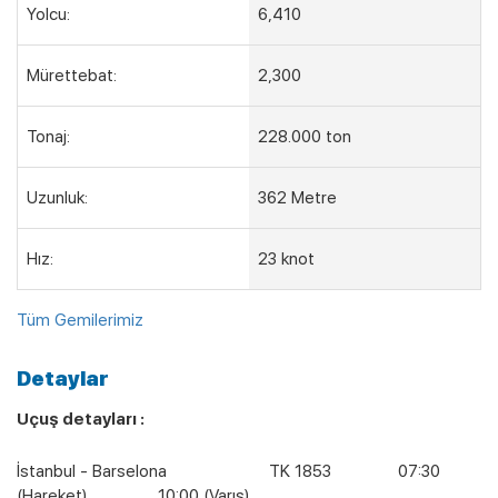
Yolcu:
6,410
Mürettebat:
2,300
Tonaj:
228.000 ton
Uzunluk:
362 Metre
Hız:
23 knot
Tüm Gemilerimiz
Detaylar
Uçuş detayları :
İstanbul - Barselona TK 1853 07:30
(Hareket) 10:00 (Varış)