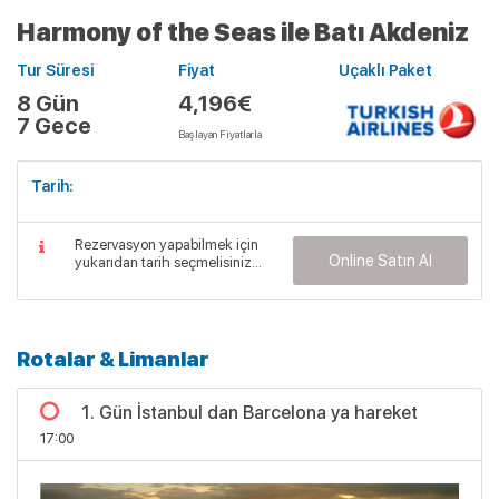
Harmony of the Seas ile Batı Akdeniz
Tur Süresi
Fiyat
Uçaklı Paket
8 Gün
4,196€
7 Gece
Başlayan Fiyatlarla
Tarih:
Rezervasyon yapabilmek için
Online Satın Al
yukarıdan tarih seçmelisiniz...
Rotalar & Limanlar
1. Gün İstanbul dan Barcelona ya hareket
17:00