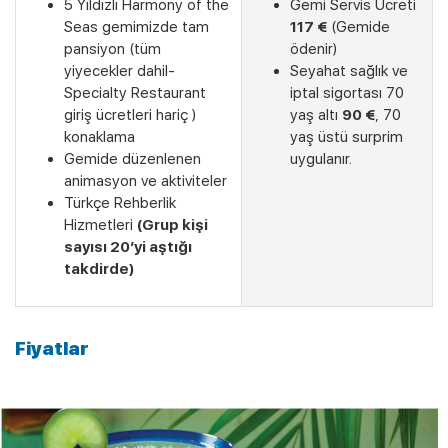
5 Yıldızlı Harmony of the
Gemi Servis Ücreti
Seas gemimizde tam
117 €
(Gemide
pansiyon (tüm
ödenir)
yiyecekler dahil-
Seyahat sağlık ve
Specialty Restaurant
iptal sigortası 70
giriş ücretleri hariç )
yaş altı
90 €
, 70
konaklama
yaş üstü surprim
Gemide düzenlenen
uygulanır.
animasyon ve aktiviteler
Türkçe Rehberlik
Hizmetleri
(Grup kişi
sayısı 20’yi aştığı
takdirde)
Fiyatlar