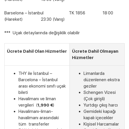
Barselona – İstanbul TK 1856
18:00
(Hareket)
23:30 (Varış)
*** Uçak detaylarında değişiklik olabilir
Ücrete Dahil Olan Hizmetler
Ücrete Dahil Olmayan
Hizmetler
THY ile İstanbul –
Limanlarda
Barcelona – İstanbul
düzenlenen ekstra
arası ekonomi sınıfı uçak
geziler
bileti
Schengen Vizesi
Havalimanı ve liman
(Çok girişli)
vergileri (
1,9
90 €
)
Yurtdışı çıkış harcı
Havalimanı-liman-
Gemideki kapağı
havalimanı arasındaki
kapalı içecekler
Son Kabinler
tüm transferler
Kişisel Harcamalar