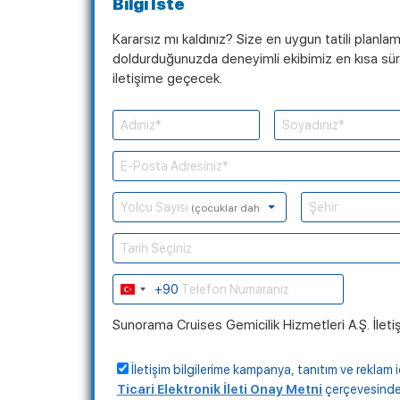
Bilgi İste
Kararsız mı kaldınız? Size en uygun tatili planla
doldurduğunuzda deneyimli ekibimiz en kısa süre
iletişime geçecek.
Yolcu Sayısı
(çocuklar dahil)
Tarih Seçiniz
+90
Turkey
+90
Sunorama Cruises Gemicilik Hizmetleri A.Ş. İleti
İletişim bilgilerime kampanya, tanıtım ve reklam i
Ticari Elektronik İleti Onay Metni
çerçevesinde, 