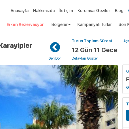
Anasayfa
Hakkımızda
İletişim
Kurumsal Geziler
Blog
Erken Rezervasyon
Bölgeler
Kampanyalı Turlar
Son K
Turun Toplam Süresi
Uça
Karayipler
12 Gün 11 Gece
Detayları Göster
Geri Dön
G
F
G
T