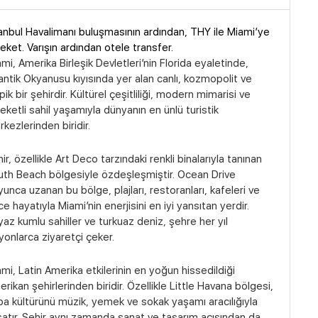
anbul Havalimanı buluşmasının ardından, THY ile Miami’ye
eket. Varışın ardından otele transfer.
mi, Amerika Birleşik Devletleri’nin Florida eyaletinde,
antik Okyanusu kıyısında yer alan canlı, kozmopolit ve
pik bir şehirdir. Kültürel çeşitliliği, modern mimarisi ve
eketli sahil yaşamıyla dünyanın en ünlü turistik
kezlerinden biridir.
ir, özellikle Art Deco tarzındaki renkli binalarıyla tanınan
th Beach bölgesiyle özdeşleşmiştir. Ocean Drive
unca uzanan bu bölge, plajları, restoranları, kafeleri ve
e hayatıyla Miami’nin enerjisini en iyi yansıtan yerdir.
az kumlu sahiller ve turkuaz deniz, şehre her yıl
yonlarca ziyaretçi çeker.
mi, Latin Amerika etkilerinin en yoğun hissedildiği
rikan şehirlerinden biridir. Özellikle Little Havana bölgesi,
a kültürünü müzik, yemek ve sokak yaşamı aracılığıyla
atır. Şehir aynı zamanda sanat ve tasarım açısından da