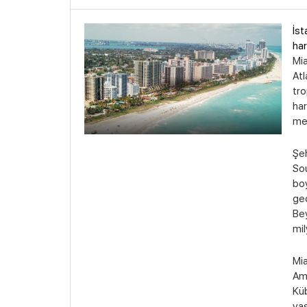
İst
har
Mia
Atl
tro
har
mer
Şeh
Sou
boy
gec
Bey
mil
Mia
Ame
Küb
yaş