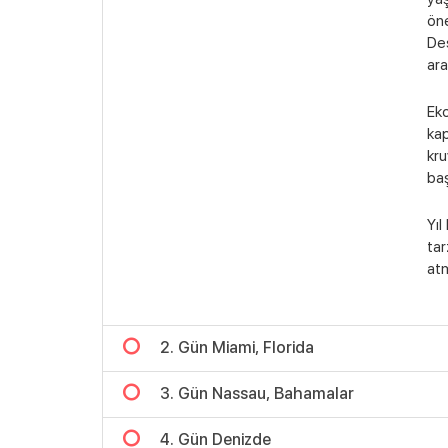
öne
Des
ara
Eko
kap
kru
baş
Yıl
tar
atm
2. Gün Miami, Florida
3. Gün Nassau, Bahamalar
4. Gün Denizde