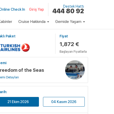
Destek Hattı
Online Check In
Giriş Yap
444 80 92
abinler
Cruise Hakkında
Gemide Yaşam
klı Paket
Fiyat
1,872 €
Başlayan Fiyatlarla
emi
reedom of the Seas
emi Detayları
arih:
21 Ekim 2026
04 Kasım 2026