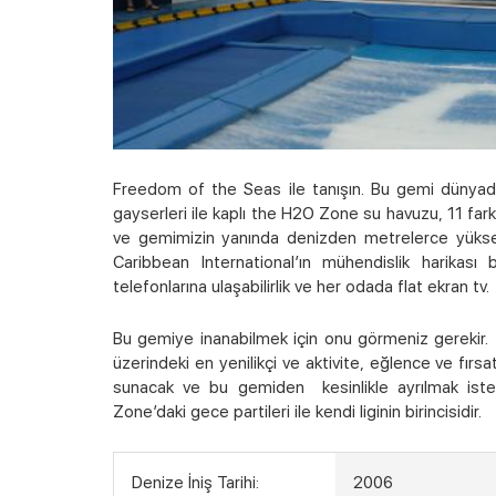
Freedom of the Seas ile tanışın. Bu gemi dünyadak
gayserleri ile kaplı the H2O Zone su havuzu, 11 fa
ve gemimizin yanında denizden metrelerce yüksekte
Caribbean International’ın mühendislik harikası 
telefonlarına ulaşabilirlik ve her odada flat ekran tv.
Bu gemiye inanabilmek için onu görmeniz gerekir. F
üzerindeki en yenilikçi ve aktivite, eğlence ve fırsa
sunacak ve bu gemiden kesinlikle ayrılmak ist
Zone’daki gece partileri ile kendi liginin birincisidir.
Denize İniş Tarihi:
2006