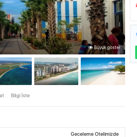
Büyük göster
at
Bilgi İste
Geceleme Otelimizde