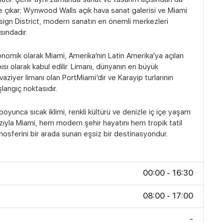
 çıkar; Wynwood Walls açık hava sanat galerisi ve Miami
ign District, modern sanatın en önemli merkezleri
sındadır.
nomik olarak Miami, Amerika’nın Latin Amerika’ya açılan
ısı olarak kabul edilir. Limanı, dünyanın en büyük
vaziyer limanı olan PortMiami’dir ve Karayip turlarının
langıç noktasıdır.
 boyunca sıcak iklimi, renkli kültürü ve denizle iç içe yaşam
zıyla Miami, hem modern şehir hayatını hem tropik tatil
osferini bir arada sunan eşsiz bir destinasyondur.
00:00 - 16:30
08:00 - 17:00
-