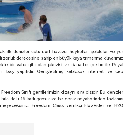
i ilk denizler üstü sörf havuzu, heykeller, şelaleler ve yer
rklı zorluk derecesine sahip en büyük kaya tırmanma duvarımız
 bir vaha gibi olan jakuzisi ve daha bir çokları ile Royal
bir baş yapıtıdır. Genişletilmiş kablosuz internet ve cep
reedom Sınıfı gemilerimizin dizaynı sıra dışıdır. Bu denizler
tlarla dolu 15 katlı gemi size bir deniz seyahatinden fazlasını
emeyeceksiniz. Freedom Class yenilikçi FlowRider ve H2O