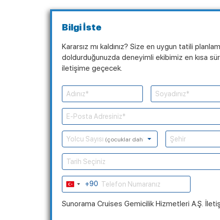
Bilgi İste
Kararsız mı kaldınız? Size en uygun tatili planla
doldurduğunuzda deneyimli ekibimiz en kısa süre
iletişime geçecek.
Yolcu Sayısı
(çocuklar dahil)
Tarih Seçiniz
+90
Turkey
+90
Sunorama Cruises Gemicilik Hizmetleri A.Ş. İleti