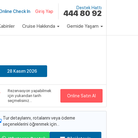
Destek Hattı
Online Check In
Giriş Yap
444 80 92
abinler
Cruise Hakkında
Gemide Yaşam
klı Paket
Fiyat
74,900 ₺
Başlayan Fiyatlarla
28 Kasım 2026
emi
reedom of the Seas
Rezervasyon yapabilmek
emi Detayları
için yukarıdan tarih
Online Satın Al
seçmelisiniz...
Tur detaylarını, rotalarını veya ödeme
seçeneklerini öğrenmek için...