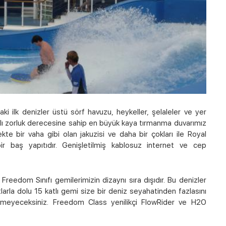
i ilk denizler üstü sörf havuzu, heykeller, şelaleler ve yer
rklı zorluk derecesine sahip en büyük kaya tırmanma duvarımız
 bir vaha gibi olan jakuzisi ve daha bir çokları ile Royal
bir baş yapıtıdır. Genişletilmiş kablosuz internet ve cep
reedom Sınıfı gemilerimizin dizaynı sıra dışıdır. Bu denizler
tlarla dolu 15 katlı gemi size bir deniz seyahatinden fazlasını
emeyeceksiniz. Freedom Class yenilikçi FlowRider ve H2O