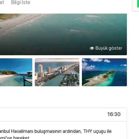
at
Bilgi İste
Büyük göster
16:30
anbul Havalimanı buluşmasının ardından, THY uçuşu ile
mi’ye hareket.