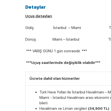
Detaylar
Uçuş detayları
Gidiş: İstanbul – Miami TK157
Dönüş: Miami – İstanbul TK78
*** VARIŞ GÜNÜ 1 gün sonrasıdır. ***
***Uçuş saatlerinde değişiklik olabilir***
Ücrete dahil olan hizmetler
Türk Hava Yolları ile İstanbul Havalimanı – M
Miami - İstanbul Havalimanı arası ekonomi s
bileti
Havalimanı ve Liman vergileri
(3
4,9
00 TL)