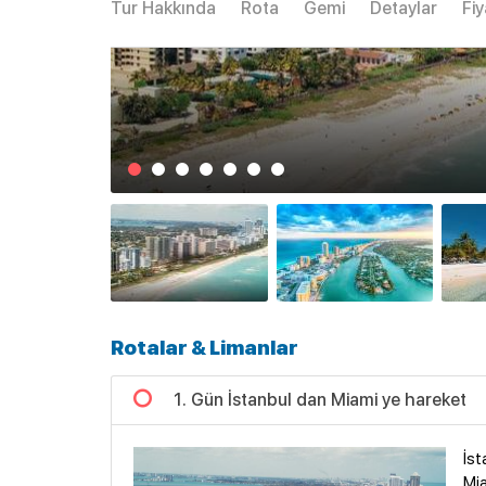
Tur Hakkında
Rota
Gemi
Detaylar
Fiy
Rotalar & Limanlar
1. Gün İstanbul dan Miami ye hareket
İst
Mia