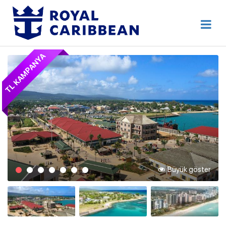
444 80 92
Destek Hattı
TL KAMPANYA
Erken Rezervasyon
Anasayfa
Hakkımızda
İletişim
Kurumsal Geziler
Blog
Büyük göster
Online Check In
Giriş Yap