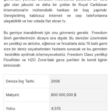
gibi olan jakuzisi ve daha bir çokları ile Royal Caribbean
International’ın mühendislik harikası bir baş yapıtıdır.
Kampanyalı Turlar
Genişletilmiş kablosuz internet ve cep telefonlarına
ulaşabilirlik ve her odada flat ekran tv.
Bu gemiye inanabilmek için onu görmeniz gerekir. Freedom
Sınıfı gemilerimizin dizaynı sıra dışıdır. Bu denizler üzerindeki
en yenilikçi ve aktivite, eğlence ve fırsatlarla dolu 15 katlı gemi
size bir deniz seyahatinden fazlasını sunacak ve bu gemiden
kesinlikle ayrılmak istemeyeceksiniz. Freedom Class yenilikçi
FlowRider ve H2O Zone’daki gece partileri ile kendi liginin
birincisidir.
Denize İniş Tarihi:
2006
Maliyeti:
800 000,000 $
Yolcu:
4,515