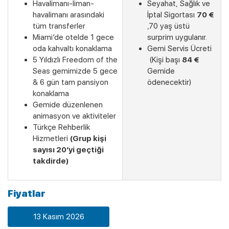
Havalimanı-liman-
Seyahat, Sağlık ve
havalimanı arasındaki
İptal Sigortası
70 €
tüm transferler
,70 yaş üstü
Miami’de otelde 1 gece
surprim uygulanır.
oda kahvaltı konaklama
Gemi Servis Ücreti
5 Yıldızlı Freedom of the
(Kişi başı
84 €
Seas gemimizde 5 gece
Gemide
& 6 gün tam pansiyon
ödenecektir)
konaklama
Gemide düzenlenen
animasyon ve aktiviteler
Türkçe Rehberlik
Son Kabinler
Hizmetleri
(Grup kişi
sayısı 20’yi geçtiği
takdirde)
Fiyatlar
13 Kasım 2026