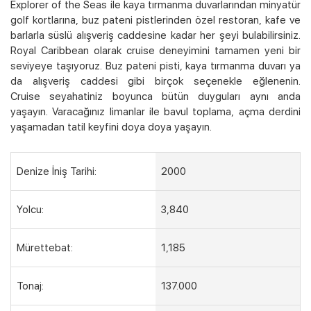
Explorer of the Seas ile kaya tırmanma duvarlarından minyatür
golf kortlarına, buz pateni pistlerinden özel restoran, kafe ve
barlarla süslü alışveriş caddesine kadar her şeyi bulabilirsiniz.
Royal Caribbean olarak cruise deneyimini tamamen yeni bir
seviyeye taşıyoruz. Buz pateni pisti, kaya tırmanma duvarı ya
da alışveriş caddesi gibi birçok seçenekle eğlenenin.
Cruise seyahatiniz boyunca bütün duyguları aynı anda
yaşayın. Varacağınız limanlar ile bavul toplama, açma derdini
yaşamadan tatil keyfini doya doya yaşayın.
Denize İniş Tarihi:
2000
Yolcu:
3,840
Mürettebat:
1,185
Tonaj:
137.000