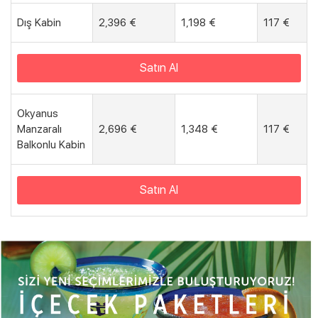
Dış Kabin
2,396 €
1,198 €
117 €
Satın Al
Okyanus
Manzaralı
2,696 €
1,348 €
117 €
Balkonlu Kabin
Satın Al