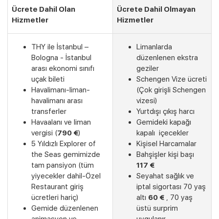
Ücrete Dahil Olan
Ücrete Dahil Olmayan
Hizmetler
Hizmetler
THY ile İstanbul –
Limanlarda
Bologna - İstanbul
düzenlenen ekstra
arası ekonomi sınıfı
geziler
uçak bileti
Schengen Vize ücreti
Havalimanı-liman-
(Çok girişli Schengen
havalimanı arası
vizesi)
transferler
Yurtdışı çıkış harcı
Havaalanı ve liman
Gemideki kapağı
vergisi (
790 €
)
kapalı içecekler
5 Yıldızlı Explorer of
Kişisel Harcamalar
the Seas gemimizde
Bahşişler kişi başı
tam pansiyon (tüm
117 €
yiyecekler dahil-Özel
Seyahat sağlık ve
Restaurant giriş
iptal sigortası 70 yaş
ücretleri hariç)
altı
60 €
, 70 yaş
Gemide düzenlenen
üstü surprim