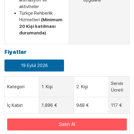
animasyon ve
uygulanır
aktiviteler
Türkçe Rehberlik
Hizmetleri
(Minimum
20 Kişi katılması
durumunda)
Son Kabinler
Fiyatlar
19 Eylül 2026
Servis
Kategori
1. Kişi
2. Kişi
Ücreti
İç Kabin
1,896 €
948 €
117 €
Satın Al