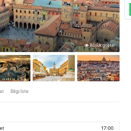
Büyük göster
at
Bilgi İste
et
17:00