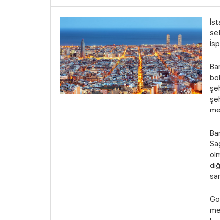
İst
sef
İs
Ba
böl
şeh
şeh
mer
Bar
Sag
olm
diğ
san
Got
mey