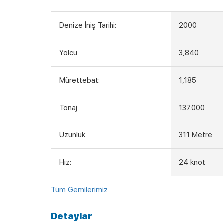
Denize İniş Tarihi:
2000
Yolcu:
3,840
Mürettebat:
1,185
Tonaj:
137.000
Uzunluk:
311 Metre
Hız:
24 knot
Tüm Gemilerimiz
Detaylar