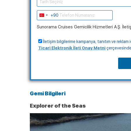
Tarih Seçiniz
+90
Turkey
+90
Sunorama Cruises Gemicilik Hizmetleri A.Ş. İleti
İletişim bilgilerime kampanya, tanıtım ve reklam i
Ticari Elektronik İleti Onay Metni
çerçevesinde, 
Gemi Bilgileri
Explorer of the Seas