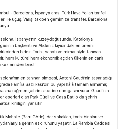
anbul - Barcelona, İspanya arası Türk Hava Yolları tarifeli
eri ile uçuş. Varışı takiben gemimize transfer. Barcelona,
panya
rselona, İspanya’nın kuzeydoğusunda, Katalonya
gesinin başkenti ve Akdeniz kıyısındaki en önemli
irlerinden biridir. Tarihi, sanatı ve mimarisiyle tanınan
ir, hem kültürel hem ekonomik açıdan ülkenin en canlı
kezlerinden biridir.
selona’nın en tanınan simgesi, Antoni Gaudí’nin tasarladığı
rada Família Bazilikası’dır; bu yapı hâlâ tamamlanmamış
asına rağmen şehrin siluetine damgasını vurur. Gaudí’nin
er eserleri olan Park Güell ve Casa Batlló da şehrin
atsal kimliğini yansıtır.
ik Mahalle (Barri Gòtic), dar sokakları, tarihi binaları ve
danlarıyla şehrin eski ruhunu yaşatır. La Rambla Caddesi