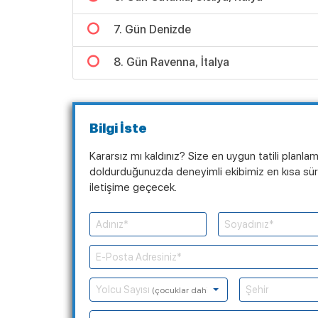
7. Gün Denizde
8. Gün Ravenna, İtalya
Bilgi İste
Kararsız mı kaldınız? Size en uygun tatili planla
doldurduğunuzda deneyimli ekibimiz en kısa süre
iletişime geçecek.
Yolcu Sayısı
(çocuklar dahil)