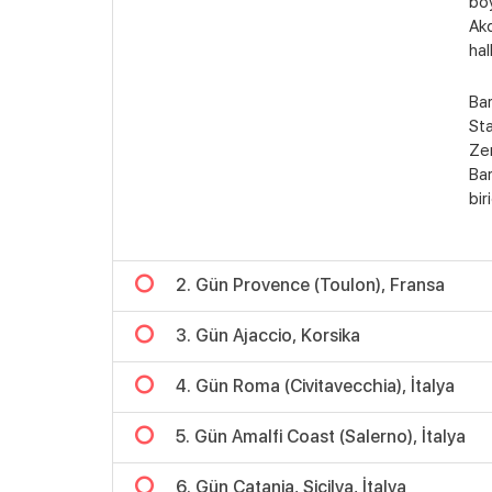
boy
Akd
hal
Ba
Sta
Zen
Bar
biri
2. Gün Provence (Toulon), Fransa
3. Gün Ajaccio, Korsika
4. Gün Roma (Civitavecchia), İtalya
5. Gün Amalfi Coast (Salerno), İtalya
6. Gün Catania, Sicilya, İtalya