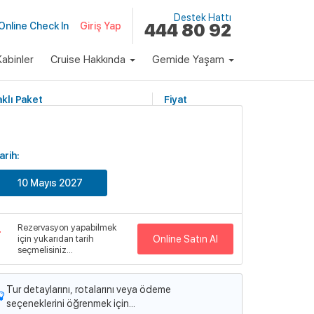
Destek Hattı
Online Check In
Giriş Yap
444 80 92
abinler
Cruise Hakkında
Gemide Yaşam
klı Paket
Fiyat
1,497 €
Başlayan Fiyatlarla
arih:
emi
10 Mayıs 2027
xplorer of the Seas
emi Detayları
Rezervasyon yapabilmek
için yukarıdan tarih
Online Satın Al
seçmelisiniz...
Tur detaylarını, rotalarını veya ödeme
seçeneklerini öğrenmek için...