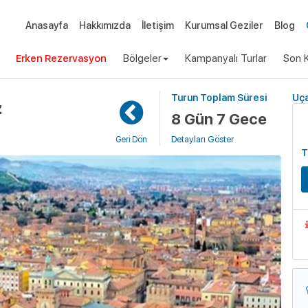
Anasayfa
Hakkımızda
İletişim
Kurumsal Geziler
Blog
Erken Rezervasyon
Bölgeler
Kampanyalı Turlar
Son K
Turun Toplam Süresi
Uça
z
8 Gün 7 Gece
Detayları Göster
Geri Dön
T
G
E
G