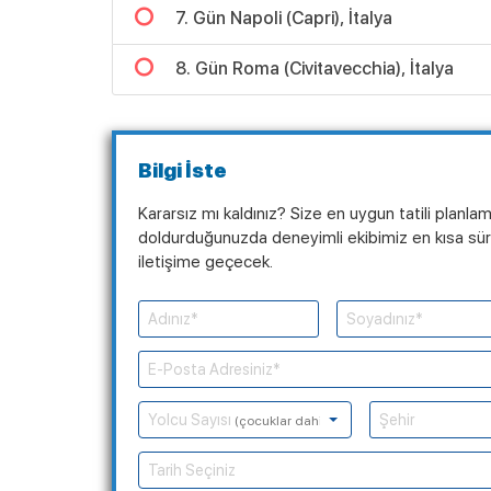
7. Gün Napoli (Capri), İtalya
8. Gün Roma (Civitavecchia), İtalya
Bilgi İste
Kararsız mı kaldınız? Size en uygun tatili planla
doldurduğunuzda deneyimli ekibimiz en kısa süre
iletişime geçecek.
Yolcu Sayısı
(çocuklar dahil)
Tarih Seçiniz