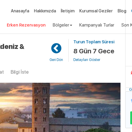
Anasayfa
Hakkımızda
İletişim
Kurumsal Geziler
Blog
Erken Rezervasyon
Bölgeler
Kampanyalı Turlar
Son K
Turun Toplam Süresi
Uça
kdeniz &
8 Gün 7 Gece
Detayları Göster
Geri Dön
at
Bilgi İste
G
B
G