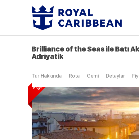
Brilliance of the Seas ile Batı A
Adriyatik
2
.
K
i
ş
i
%
5
0
İ
n
d
i
r
i
m
l
Tur Hakkında
Rota
Gemi
Detaylar
Fiy
i