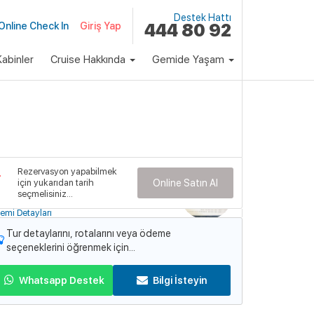
Destek Hattı
Online Check In
Giriş Yap
444 80 92
abinler
Cruise Hakkında
Gemide Yaşam
klı Paket
Fiyat
1,572 €
Başlayan Fiyatlarla
Rezervasyon yapabilmek
emi
için yukarıdan tarih
Online Satın Al
rilliance of the Seas
seçmelisiniz...
emi Detayları
Tur detaylarını, rotalarını veya ödeme
seçeneklerini öğrenmek için...
Whatsapp Destek
Bilgi İsteyin