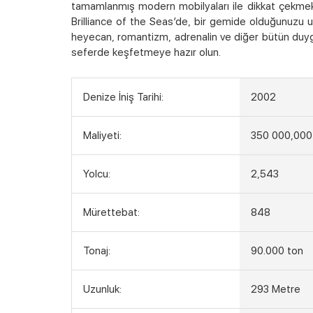
tamamlanmış modern mobilyaları ile dikkat çekmekt
Brilliance of the Seas’de, bir gemide olduğunuzu 
heyecan, romantizm, adrenalin ve diğer bütün duygul
seferde keşfetmeye hazır olun.
Denize İniş Tarihi:
2002
Maliyeti:
350 000,000
Yolcu:
2,543
Mürettebat:
848
Tonaj:
90.000 ton
Uzunluk:
293 Metre