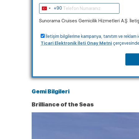
+90
Turkey
+90
Sunorama Cruises Gemicilik Hizmetleri A.Ş. İleti
İletişim bilgilerime kampanya, tanıtım ve reklam i
Ticari Elektronik İleti Onay Metni
çerçevesinde, 
Gemi Bilgileri
Brilliance of the Seas