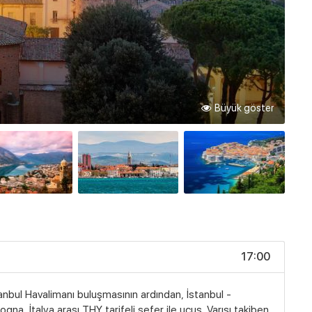
Büyük göster
t
17:00
anbul Havalimanı buluşmasının ardından, İstanbul -
ogna, İtalya arası THY tarifeli sefer ile uçuş. Varışı takiben