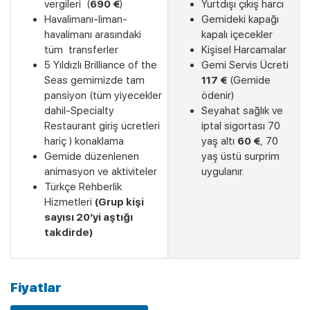
vergileri (
690 €
)
Yurtdışı çıkış harcı
Havalimanı-liman-
Gemideki kapağı
Son Kabinler
havalimanı arasındaki
kapalı içecekler
tüm transferler
Kişisel Harcamalar
5 Yıldızlı Brilliance of the
Gemi Servis Ücreti
Seas gemimizde tam
117 €
(Gemide
pansiyon (tüm yiyecekler
ödenir)
dahil-Specialty
Seyahat sağlık ve
Restaurant giriş ücretleri
iptal sigortası 70
hariç ) konaklama
yaş altı
60 €
, 70
Gemide düzenlenen
yaş üstü surprim
animasyon ve aktiviteler
uygulanır.
Türkçe Rehberlik
Hizmetleri
(Grup kişi
sayısı 20’yi aştığı
takdirde)
Fiyatlar