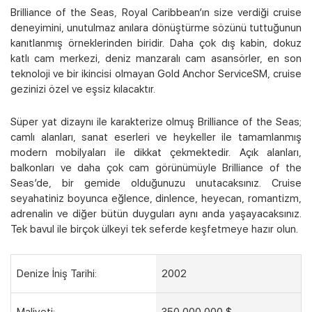
Brilliance of the Seas, Royal Caribbean’ın size verdiği cruise
deneyimini, unutulmaz anılara dönüştürme sözünü tuttuğunun
kanıtlanmış örneklerinden biridir. Daha çok dış kabin, dokuz
katlı cam merkezi, deniz manzaralı cam asansörler, en son
teknoloji ve bir ikincisi olmayan Gold Anchor ServiceSM, cruise
gezinizi özel ve eşsiz kılacaktır.
Süper yat dizaynı ile karakterize olmuş Brilliance of the Seas;
camlı alanları, sanat eserleri ve heykeller ile tamamlanmış
modern mobilyaları ile dikkat çekmektedir. Açık alanları,
balkonları ve daha çok cam görünümüyle Brilliance of the
Seas’de, bir gemide olduğunuzu unutacaksınız. Cruise
seyahatiniz boyunca eğlence, dinlence, heyecan, romantizm,
adrenalin ve diğer bütün duyguları aynı anda yaşayacaksınız.
Tek bavul ile birçok ülkeyi tek seferde keşfetmeye hazır olun.
Denize İniş Tarihi:
2002
Maliyeti:
350 000,000 $