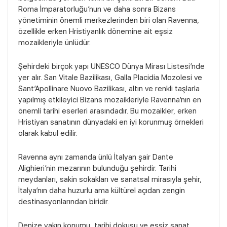
Roma İmparatorluğu’nun ve daha sonra Bizans
yönetiminin önemli merkezlerinden biri olan Ravenna,
özellikle erken Hristiyanlık dönemine ait eşsiz
mozaikleriyle ünlüdür.
Şehirdeki birçok yapı UNESCO Dünya Mirası Listesi’nde
yer alır. San Vitale Bazilikası, Galla Placidia Mozolesi ve
Sant’Apollinare Nuovo Bazilikası, altın ve renkli taşlarla
yapılmış etkileyici Bizans mozaikleriyle Ravenna’nın en
önemli tarihi eserleri arasındadır. Bu mozaikler, erken
Hristiyan sanatının dünyadaki en iyi korunmuş örnekleri
olarak kabul edilir.
Ravenna aynı zamanda ünlü İtalyan şair Dante
Alighieri’nin mezarının bulunduğu şehirdir. Tarihi
meydanları, sakin sokakları ve sanatsal mirasıyla şehir,
İtalya’nın daha huzurlu ama kültürel açıdan zengin
Bölgeler
destinasyonlarından biridir.
Denize yakın konumu, tarihi dokusu ve eşsiz sanat