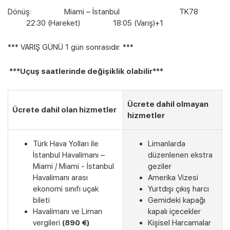
Dönüş: Miami – İstanbul TK78
22:30 (Hareket) 18:05 (Varış)+1
*** VARIŞ GÜNÜ 1 gün sonrasıdır. ***
***Uçuş saatlerinde değişiklik olabilir***
Ücrete dahil olmayan
Ücrete dahil olan hizmetler
hizmetler
Türk Hava Yolları ile
Limanlarda
İstanbul Havalimanı –
düzenlenen ekstra
Miami / Miami - İstanbul
geziler
Havalimanı arası
Amerika Vizesi
ekonomi sınıfı uçak
Yurtdışı çıkış harcı
bileti
Gemideki kapağı
Havalimanı ve Liman
kapalı içecekler
vergileri
(890 €)
Kişisel Harcamalar