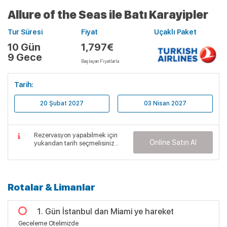
Allure of the Seas ile Batı Karayipler
Tur Süresi
Fiyat
Uçaklı Paket
10 Gün
1,797€
9 Gece
Başlayan Fiyatlarla
Tarih:
20 Şubat 2027
03 Nisan 2027
Rezervasyon yapabilmek için
Online Satın Al
yukarıdan tarih seçmelisiniz...
Rotalar & Limanlar
1. Gün İstanbul dan Miami ye hareket
Geceleme Otelimizde