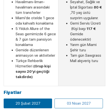
Havalimanı-liman-
Seyahat, Sağlık ve
havalimanı arasındaki
İptal Sigortası
80 €
tüm transferler
,70 yaş üstü
Miami’de otelde 1 gece
surprim uygulanır.
oda kahvaltı konaklama
Gemi Servis Ücreti
5 Yıldızlı Allure of the
(Kişi başı
117 €
Seas gemimizde 6 gece
Gemide
& 7 gün tam pansiyon
ödenecektir)
konaklama
Yarım gün Miami
Gemide düzenlenen
Şehir turu
animasyon ve aktiviteler
Tam gün Sawgrass
Türkçe Rehberlik
Mall alışveriş turu
Hizmetleri
(Grup kişi
sayısı 20’yi geçtiği
takdirde)
Son Kabinler
Fiyatlar
20 Şubat 2027
03 Nisan 2027