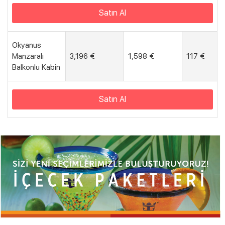
Satın Al
Okyanus
Manzaralı
3,196 €
1,598 €
117 €
Balkonlu Kabin
Satın Al