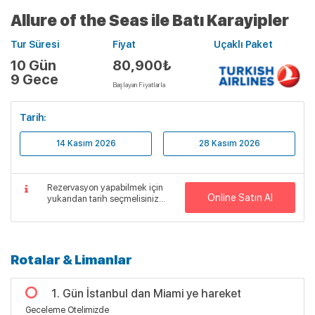
Allure of the Seas ile Batı Karayipler
Tur Süresi
Fiyat
Uçaklı Paket
10 Gün
80,900₺
9 Gece
Başlayan Fiyatlarla
Tarih:
14 Kasım 2026
28 Kasım 2026
Rezervasyon yapabilmek için
Online Satın Al
yukarıdan tarih seçmelisiniz...
Rotalar & Limanlar
1. Gün İstanbul dan Miami ye hareket
Geceleme Otelimizde