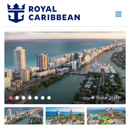
444 80 92
Destek Hattı
Erken Rezervasyon
Anasayfa
Hakkımızda
İletişim
Kurumsal Geziler
Blog
Büyük göster
Online Check In
Giriş Yap