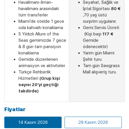
Havalimanı-liman-
Seyahat, Sağlık ve
havalimanı arasındaki
İptal Sigortası
80 €
tüm transferler
,70 yaş üstü
Miami’de otelde 1 gece
surprim uygulanır.
oda kahvaltı konaklama
Gemi Servis Ücreti
5 Yıldızlı Allure of the
(Kişi başı
117 €
Seas gemimizde 7 gece
Gemide
& 8 gün tam pansiyon
ödenecektir)
konaklama
Yarım gün Miami
Gemide düzenlenen
Şehir turu
animasyon ve aktiviteler
Tam gün Sawgrass
Türkçe Rehberlik
Mall alışveriş turu
Hizmetleri
(Grup kişi
sayısı 20’yi geçtiği
takdirde)
Fiyatlar
Son Kabinler
14 Kasım 2026
28 Kasım 2026