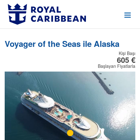
444 80 92
Destek Hattı
Erken Rezervasyon
Voyager of the Seas ile Alaska
Anasayfa
Kişi Başı
Hakkımızda
605 €
Başlayan Fiyatlarla
İletişim
Kurumsal Geziler
Blog
Online Check In
Giriş Yap