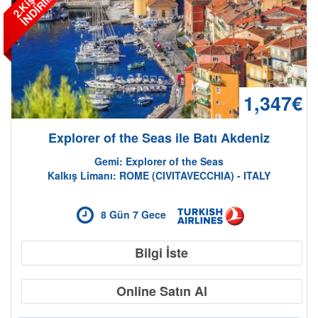
%
İ
1,347€
Explorer of the Seas ile Batı Akdeniz
Gemi: Explorer of the Seas
Kalkış Limanı: ROME (CIVITAVECCHIA) - ITALY
8 Gün 7 Gece
Bilgi İste
Online Satın Al