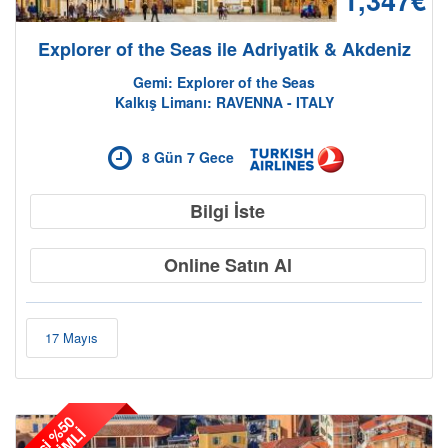
Explorer of the Seas ile Adriyatik & Akdeniz
Gemi: Explorer of the Seas
Kalkış Limanı: RAVENNA - ITALY
8 Gün 7 Gece
Bilgi İste
Online Satın Al
17 Mayıs
2
.
K
i
ş
i
5
0
İ
N
D
İ
R
İ
M
L