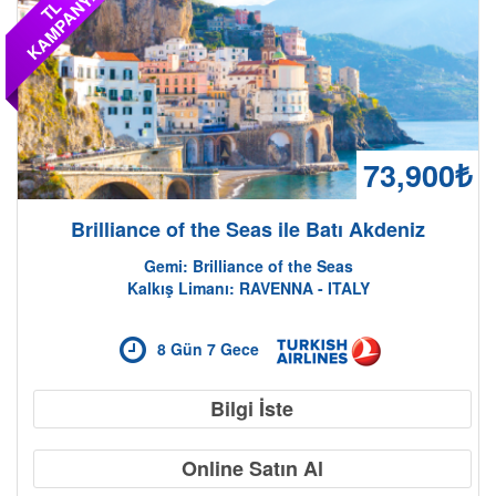
A
T
L
K
A
M
P
A
N
Y
73,900₺
Brilliance of the Seas ile Batı Akdeniz
Gemi: Brilliance of the Seas
Kalkış Limanı: RAVENNA - ITALY
8 Gün 7 Gece
Bilgi İste
Online Satın Al