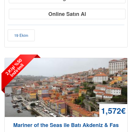
Online Satın Al
19 Ekim
2
.
K
i
ş
i
%
5
0
İ
n
d
i
r
i
m
l
i
1,572€
Mariner of the Seas ile Batı Akdeniz & Fas