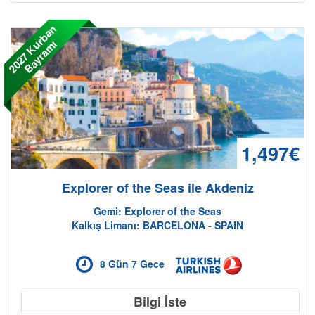
2
0
2
7
K
r
b
a
n
B
a
y
r
a
m
u
ı
1,497€
Explorer of the Seas ile Akdeniz
Gemi: Explorer of the Seas
Kalkış Limanı: BARCELONA - SPAIN
8 Gün 7 Gece
Bilgi İste
Son Kabinler