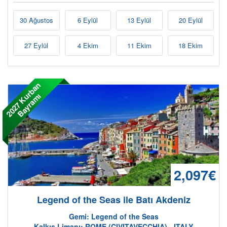
30 Ağustos
6 Eylül
13 Eylül
20 Eylül
27 Eylül
4 Ekim
11 Ekim
18 Ekim
2
0
2
7
K
r
b
a
n
B
a
y
r
a
m
u
ı
2,097€
Legend of the Seas ile Batı Akdeniz
Gemi: Legend of the Seas
Kalkış Limanı: ROME (CIVITAVECCHIA) - ITALY