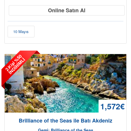
Online Satın Al
10 Mayıs
2
.
K
i
ş
i
5
0
İ
N
D
İ
R
İ
M
L
%
İ
1,572€
Brilliance of the Seas ile Batı Akdeniz
Gemi: Brilliance of the Seas