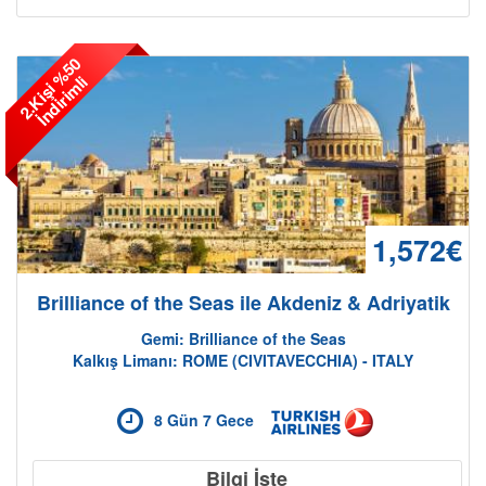
2
.
K
i
ş
i
%
5
0
İ
n
d
i
r
i
m
l
i
1,572€
Brilliance of the Seas ile Akdeniz & Adriyatik
Gemi: Brilliance of the Seas
Kalkış Limanı: ROME (CIVITAVECCHIA) - ITALY
8 Gün 7 Gece
Bilgi İste