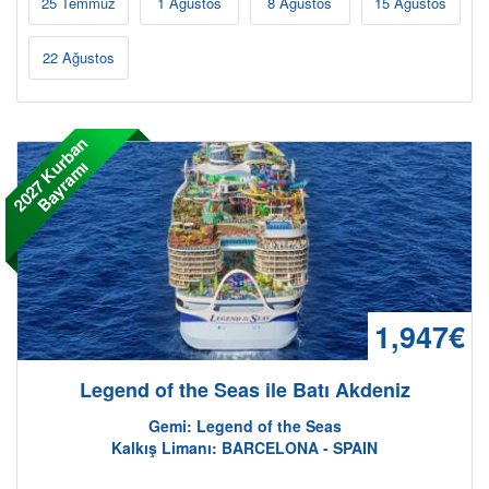
25 Temmuz
1 Ağustos
8 Ağustos
15 Ağustos
22 Ağustos
2
0
2
7
K
r
b
a
n
B
a
y
r
a
m
u
ı
Gemide Yaşam
1,947€
Legend of the Seas ile Batı Akdeniz
Gemi: Legend of the Seas
Kalkış Limanı: BARCELONA - SPAIN