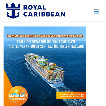
444 80 92
Destek Hattı
Erken Rezervasyon
Anasayfa
Hakkımızda
İletişim
Kurumsal Geziler
Blog
Online Check In
Giriş Yap