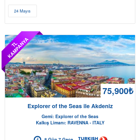
24 Mayıs
A
T
L
K
A
M
P
A
N
Y
75,900₺
Explorer of the Seas ile Akdeniz
Gemi: Explorer of the Seas
Kalkış Limanı: RAVENNA - ITALY
8 Gün 7 Gece