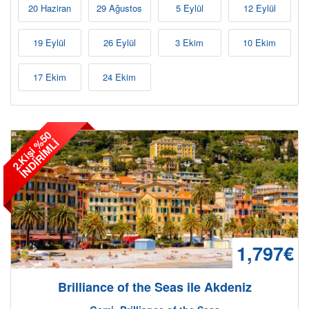
20 Haziran
29 Ağustos
5 Eylül
12 Eylül
19 Eylül
26 Eylül
3 Ekim
10 Ekim
17 Ekim
24 Ekim
2
.
K
i
ş
i
5
0
İ
N
D
İ
R
İ
M
L
%
İ
1,797€
Brilliance of the Seas ile Akdeniz