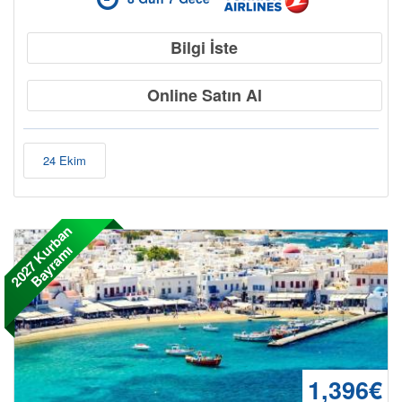
Bilgi İste
Online Satın Al
24 Ekim
2
0
2
7
K
r
b
a
n
B
a
y
r
a
m
u
ı
1,396€