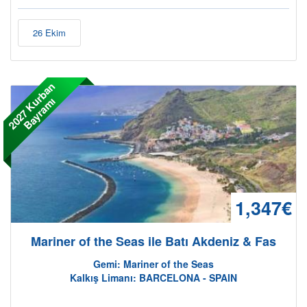
26 Ekim
2
0
2
7
K
r
b
a
n
B
a
y
r
a
m
u
ı
1,347€
Mariner of the Seas ile Batı Akdeniz & Fas
Gemi: Mariner of the Seas
Kalkış Limanı: BARCELONA - SPAIN