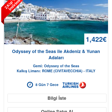
2
.
K
i
ş
i
%
5
0
İ
n
d
i
r
i
m
l
i
1,422€
Odyssey of the Seas ile Akdeniz & Yunan
Adaları
Gemi: Odyssey of the Seas
Kalkış Limanı: ROME (CIVITAVECCHIA) - ITALY
8 Gün 7 Gece
Bilgi İste
Online Satın Al