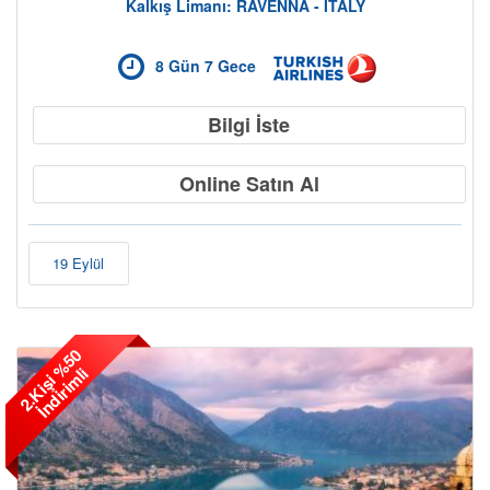
Kalkış Limanı: RAVENNA - ITALY
8 Gün 7 Gece
Bilgi İste
Online Satın Al
19 Eylül
2
.
K
i
ş
i
%
5
0
İ
n
d
i
r
i
m
l
i