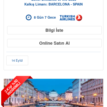
Kalkış Limanı: BARCELONA - SPAIN
8 Gün 7 Gece
Bilgi İste
Online Satın Al
14 Eylül
2
.
K
i
ş
i
5
0
İ
N
D
İ
R
İ
M
L
%
İ