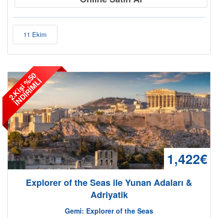
11 Ekim
2
.
K
i
ş
i
5
0
İ
N
D
İ
R
İ
M
L
%
İ
1,422€
Explorer of the Seas ile Yunan Adaları &
Adriyatik
Gemi: Explorer of the Seas