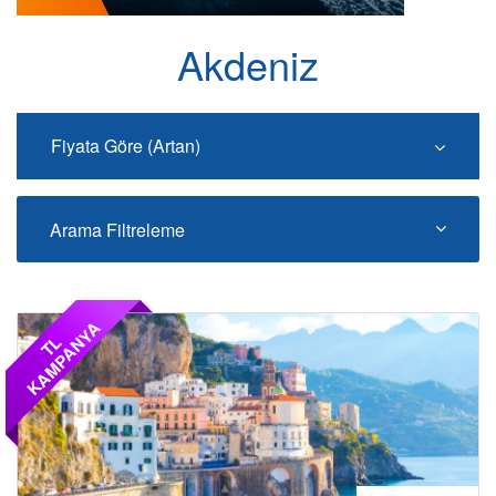
Akdeniz
Fiyata Göre (Artan)
Arama Filtreleme
A
T
L
K
A
M
P
A
N
Y