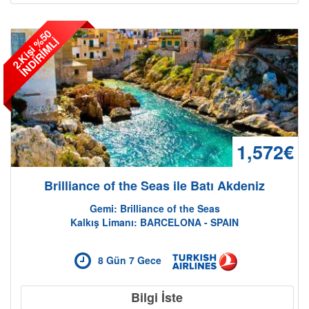
2
.
K
i
ş
i
5
0
İ
N
D
İ
R
İ
M
L
%
İ
1,572€
Brilliance of the Seas ile Batı Akdeniz
Gemi: Brilliance of the Seas
Kalkış Limanı: BARCELONA - SPAIN
8 Gün 7 Gece
Bilgi İste