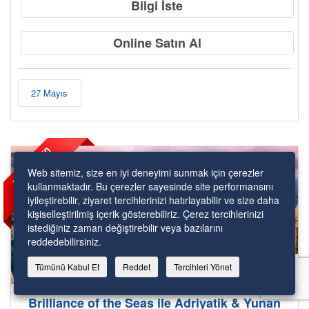
Bilgi İste
Online Satın Al
27 Mayıs
2
.
K
i
ş
i
%
5
0
İ
n
d
i
r
i
m
l
i
Web sitemiz, size en iyi deneyimi sunmak için çerezler
kullanmaktadır. Bu çerezler sayesinde site performansını
iyileştirebilir, ziyaret tercihlerinizi hatırlayabilir ve size daha
kişiselleştirilmiş içerik gösterebiliriz. Çerez tercihlerinizi
istediğiniz zaman değiştirebilir veya bazılarını
reddedebilirsiniz.
1,422€
Tümünü Kabul Et
Reddet
Tercihleri Yönet
Brilliance of the Seas ile Adriyatik & Yunan