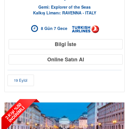
Gemi: Explorer of the Seas
Kalkış Limanı: RAVENNA - ITALY
8 Gün 7 Gece
Bilgi İste
Online Satın Al
19 Eylül
2
.
K
i
ş
i
5
0
İ
N
D
İ
R
İ
M
L
%
İ