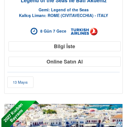
Legend of the Seas ile Batı Akdeniz
Gemi: Legend of the Seas
Kalkış Limanı: ROME (CIVITAVECCHIA) - ITALY
Cruise Hakkında
8 Gün 7 Gece
Bilgi İste
Online Satın Al
13 Mayıs
2
0
2
7
K
r
b
a
n
B
a
y
r
a
m
u
ı