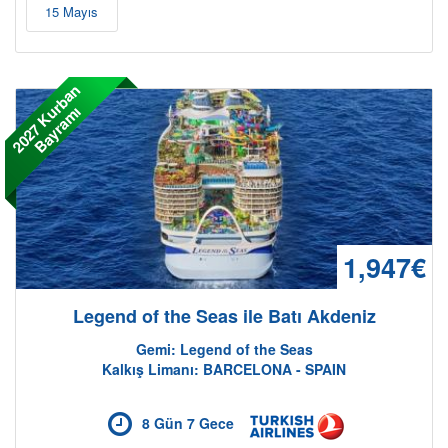
15 Mayıs
2
0
2
7
K
r
b
a
n
B
a
y
r
a
m
u
ı
1,947€
Legend of the Seas ile Batı Akdeniz
Gemi: Legend of the Seas
Kalkış Limanı: BARCELONA - SPAIN
8 Gün 7 Gece