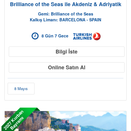
Brilliance of the Seas ile Akdeniz & Adriyatik
Gemi: Brilliance of the Seas
Kalkış Limanı: BARCELONA - SPAIN
8 Gün 7 Gece
Bilgi İste
Online Satın Al
8 Mayıs
2
0
2
7
K
r
b
a
n
B
a
y
r
a
m
u
ı