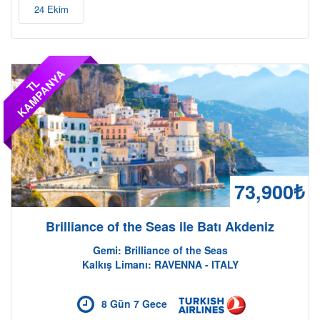
24 Ekim
A
T
L
K
A
M
P
A
N
Y
73,900₺
Brilliance of the Seas ile Batı Akdeniz
Gemi: Brilliance of the Seas
Kalkış Limanı: RAVENNA - ITALY
8 Gün 7 Gece
Son Kabinler