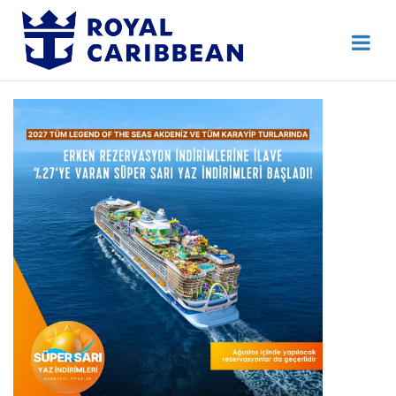
444 80 92
Destek Hattı
Erken Rezervasyon
Anasayfa
Hakkımızda
İletişim
Kurumsal Geziler
Blog
Online Check In
Giriş Yap