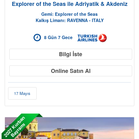
Explorer of the Seas ile Adriyatik & Akdeniz
Gemi: Explorer of the Seas
Kalkış Limanı: RAVENNA - ITALY
8 Gün 7 Gece
Bilgi İste
Online Satın Al
17 Mayıs
2
0
2
7
K
r
b
a
n
B
a
y
r
a
m
u
ı