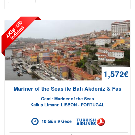
2
.
K
i
ş
i
%
5
0
İ
n
d
i
r
i
m
l
i
1,572€
Mariner of the Seas ile Batı Akdeniz & Fas
Gemi: Mariner of the Seas
Kalkış Limanı: LISBON - PORTUGAL
10 Gün 9 Gece