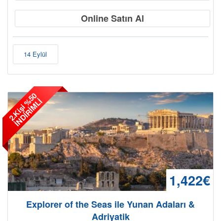
Online Satın Al
14 Eylül
2
.
K
i
ş
i
5
0
İ
N
D
İ
R
İ
M
L
%
İ
1,422€
Explorer of the Seas ile Yunan Adaları &
Adriyatik