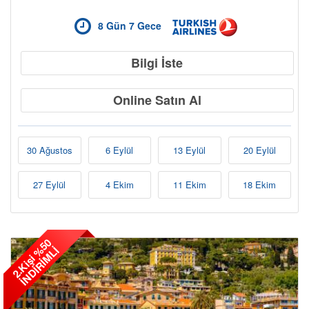
8 Gün 7 Gece
Bilgi İste
Online Satın Al
30 Ağustos
6 Eylül
13 Eylül
20 Eylül
Bölgeler
27 Eylül
4 Ekim
11 Ekim
18 Ekim
2
.
K
i
ş
i
5
0
İ
N
D
İ
R
İ
M
L
%
İ