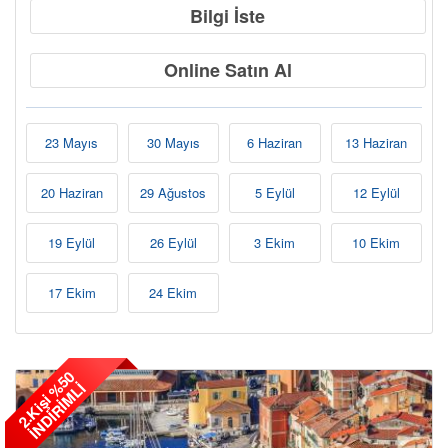
Bilgi İste
Online Satın Al
23 Mayıs
30 Mayıs
6 Haziran
13 Haziran
20 Haziran
29 Ağustos
5 Eylül
12 Eylül
19 Eylül
26 Eylül
3 Ekim
10 Ekim
17 Ekim
24 Ekim
2
.
K
i
ş
i
5
0
İ
N
D
İ
R
İ
M
L
%
İ