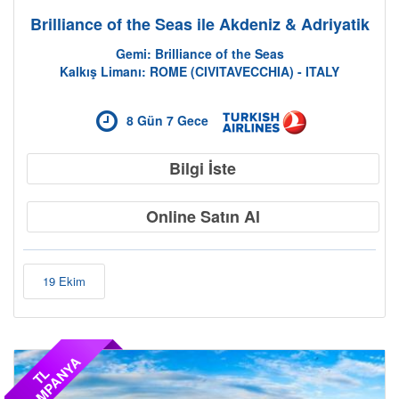
Brilliance of the Seas ile Akdeniz & Adriyatik
Gemi: Brilliance of the Seas
Kalkış Limanı: ROME (CIVITAVECCHIA) - ITALY
8 Gün 7 Gece
Bilgi İste
Online Satın Al
19 Ekim
A
T
L
K
A
M
P
A
N
Y