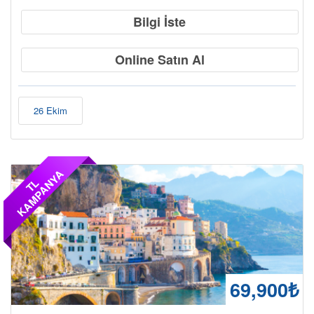
Bilgi İste
Online Satın Al
26 Ekim
A
T
L
K
A
M
P
A
N
Y
69,900₺