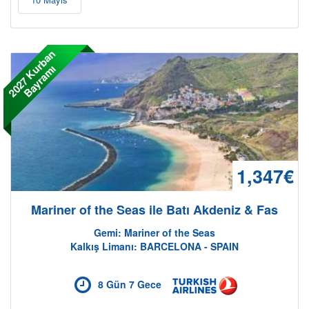
2
0
2
7
K
r
b
a
n
B
a
y
r
a
m
u
ı
1,347€
Mariner of the Seas ile Batı Akdeniz & Fas
Gemi: Mariner of the Seas
Kalkış Limanı: BARCELONA - SPAIN
8 Gün 7 Gece