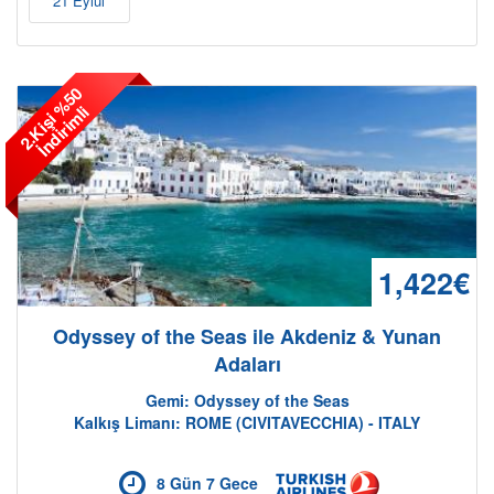
21 Eylül
2
.
K
i
ş
i
%
5
0
İ
n
d
i
r
i
m
l
i
1,422€
Odyssey of the Seas ile Akdeniz & Yunan
Adaları
Gemi: Odyssey of the Seas
Kalkış Limanı: ROME (CIVITAVECCHIA) - ITALY
8 Gün 7 Gece