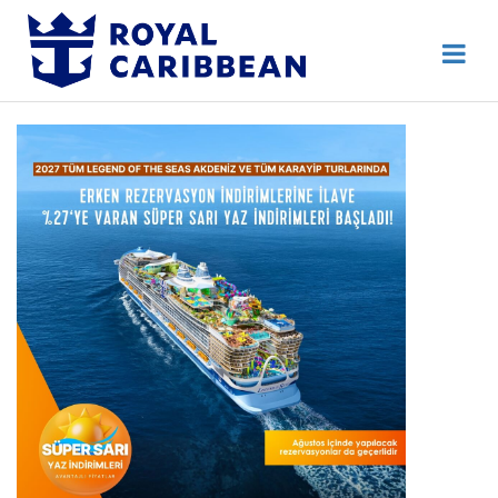
444 80 92
Destek Hattı
Erken Rezervasyon
Anasayfa
Hakkımızda
İletişim
Kurumsal Geziler
Blog
Online Check In
Giriş Yap