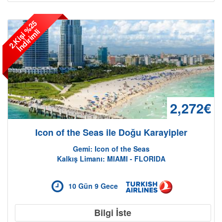
2
.
K
i
ş
i
%
2
5
İ
n
d
i
r
i
m
l
i
2,272€
Icon of the Seas ile Doğu Karayipler
Gemi: Icon of the Seas
Kalkış Limanı: MIAMI - FLORIDA
10 Gün 9 Gece
Bilgi İste
Son Kabinler