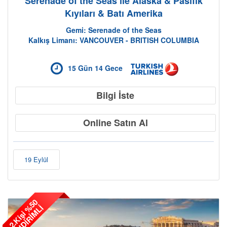
Serenade of the Seas ile Alaska & Pasifik
Kıyıları & Batı Amerika
Gemi: Serenade of the Seas
Kalkış Limanı: VANCOUVER - BRITISH COLUMBIA
Cruise Hakkında
15 Gün 14 Gece
Bilgi İste
Online Satın Al
19 Eylül
2
.
K
i
ş
i
5
0
İ
N
D
İ
R
İ
M
L
%
İ