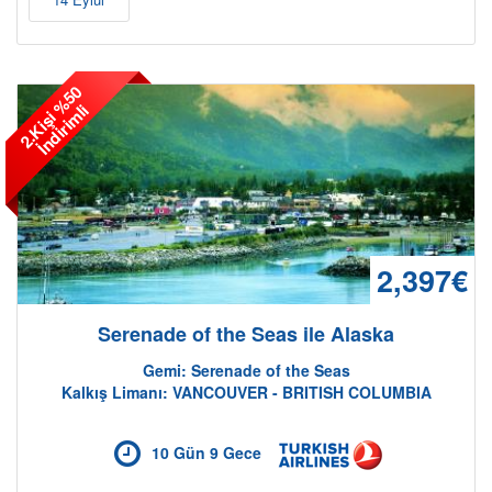
2
.
K
i
ş
i
%
5
0
İ
n
d
i
r
i
m
l
i
2,397€
Serenade of the Seas ile Alaska
Gemi: Serenade of the Seas
Kalkış Limanı: VANCOUVER - BRITISH COLUMBIA
10 Gün 9 Gece