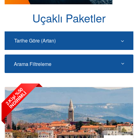
Uçaklı Paketler
Tarihe Göre (Artan)
Arama Filtreleme
2
.
K
i
ş
i
5
0
İ
N
D
İ
R
İ
M
L
%
İ