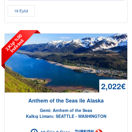
19 Eylül
2
.
K
i
ş
i
%
5
0
İ
n
d
i
r
i
m
l
i
2,022€
Anthem of the Seas ile Alaska
Gemi: Anthem of the Seas
Kalkış Limanı: SEATTLE - WASHINGTON