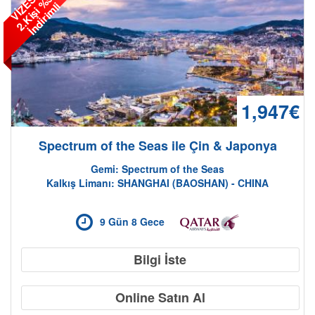
V
İ
Z
E
S
İ
Z
/
2
.
K
i
ş
i
%
5
İ
n
d
i
r
i
m
l
0
i
1,947€
Spectrum of the Seas ile Çin & Japonya
Gemide Yaşam
Gemi: Spectrum of the Seas
Kalkış Limanı: SHANGHAI (BAOSHAN) - CHINA
9 Gün 8 Gece
Bilgi İste
Online Satın Al