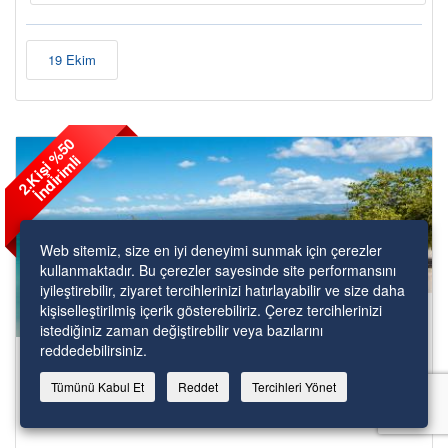
19 Ekim
2
.
K
i
ş
i
%
5
0
İ
n
d
i
r
i
m
l
i
Web sitemiz, size en iyi deneyimi sunmak için çerezler
kullanmaktadır. Bu çerezler sayesinde site performansını
iyileştirebilir, ziyaret tercihlerinizi hatırlayabilir ve size daha
1,872€
kişiselleştirilmiş içerik gösterebiliriz. Çerez tercihlerinizi
istediğiniz zaman değiştirebilir veya bazılarını
reddedebilirsiniz.
Freedom of the Seas ile Güney Karayipler
Tümünü Kabul Et
Reddet
Tercihleri Yönet
Gemi: Freedom of the Seas
Kalkış Limanı: MIAMI - FLORIDA