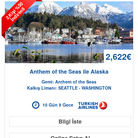
2
.
K
i
ş
i
%
5
0
İ
n
d
i
r
i
m
l
i
2,622€
Anthem of the Seas ile Alaska
Gemi: Anthem of the Seas
Kalkış Limanı: SEATTLE - WASHINGTON
10 Gün 9 Gece
Bilgi İste
Online Satın Al