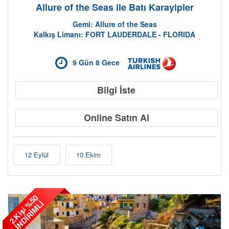
Allure of the Seas ile Batı Karayipler
Gemi: Allure of the Seas
Kalkış Limanı: FORT LAUDERDALE - FLORIDA
9 Gün 8 Gece
Bilgi İste
Online Satın Al
12 Eylül
10 Ekim
2
.
K
i
ş
i
5
0
İ
N
D
İ
R
İ
M
L
%
İ