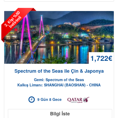
2
.
K
i
ş
i
%
5
0
İ
n
d
i
r
i
m
l
i
1,722€
Spectrum of the Seas ile Çin & Japonya
Gemi: Spectrum of the Seas
Kalkış Limanı: SHANGHAI (BAOSHAN) - CHINA
9 Gün 8 Gece
Bilgi İste