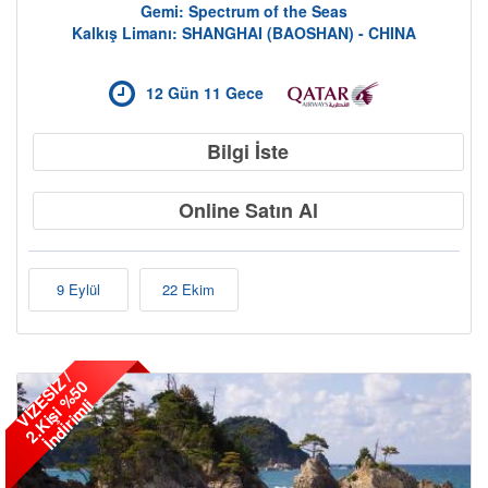
Gemi: Spectrum of the Seas
Kalkış Limanı: SHANGHAI (BAOSHAN) - CHINA
12 Gün 11 Gece
Bilgi İste
Online Satın Al
9 Eylül
22 Ekim
V
İ
Z
E
S
İ
Z
/
2
.
K
i
ş
i
%
5
İ
n
d
i
r
i
m
l
0
i