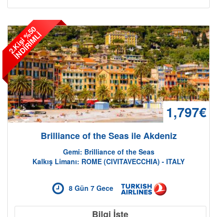
2
.
K
i
ş
i
5
0
İ
N
D
İ
R
İ
M
L
%
İ
1,797€
Brilliance of the Seas ile Akdeniz
Gemi: Brilliance of the Seas
Kalkış Limanı: ROME (CIVITAVECCHIA) - ITALY
8 Gün 7 Gece
Bilgi İste