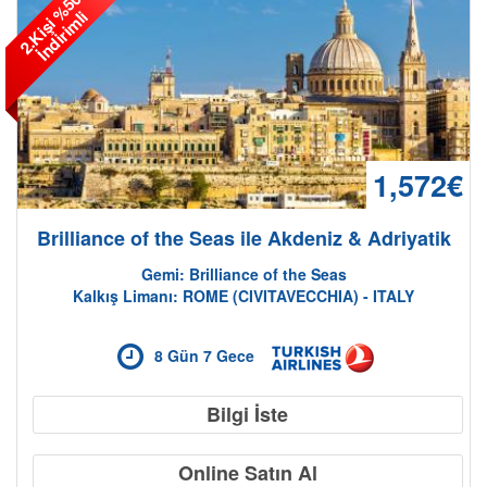
2
.
K
i
ş
i
%
5
0
İ
n
d
i
r
i
m
l
i
1,572€
Brilliance of the Seas ile Akdeniz & Adriyatik
Gemi: Brilliance of the Seas
Kalkış Limanı: ROME (CIVITAVECCHIA) - ITALY
8 Gün 7 Gece
Bilgi İste
Online Satın Al