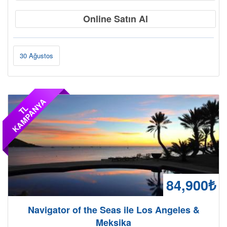
Online Satın Al
30 Ağustos
A
T
L
K
A
M
P
A
N
Y
84,900₺
Navigator of the Seas ile Los Angeles &
Meksika