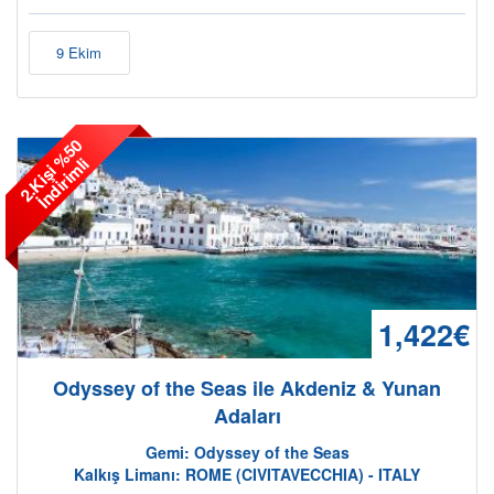
9 Ekim
2
.
K
i
ş
i
%
5
0
İ
n
d
i
r
i
m
l
i
1,422€
Odyssey of the Seas ile Akdeniz & Yunan
Adaları
Gemi: Odyssey of the Seas
Kalkış Limanı: ROME (CIVITAVECCHIA) - ITALY