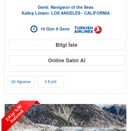
Gemi: Navigator of the Seas
Kalkış Limanı: LOS ANGELES - CALIFORNIA
10 Gün 9 Gece
Bilgi İste
Online Satın Al
20 Ağustos
3 Eylül
2
.
K
i
ş
i
%
5
0
İ
n
d
i
r
i
m
l
i