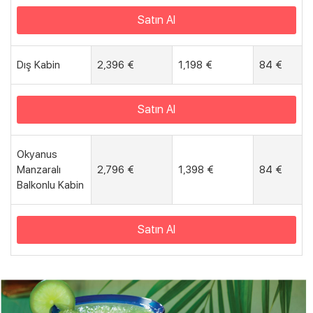
Satın Al
Dış Kabin
2,396 €
1,198 €
84 €
Satın Al
Okyanus
Manzaralı
2,796 €
1,398 €
84 €
Balkonlu Kabin
Satın Al