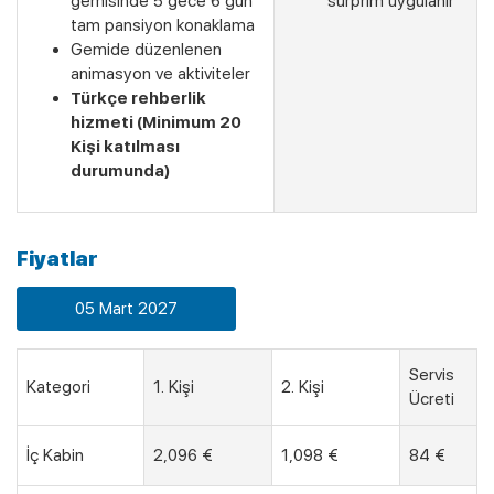
gemisinde 5 gece 6 gün
surprim uygulanır
tam pansiyon konaklama
Gemide düzenlenen
animasyon ve aktiviteler
Türkçe rehberlik
hizmeti (Minimum 20
Kişi katılması
durumunda)
Son Kabinler
Fiyatlar
05 Mart 2027
Servis
Kategori
1. Kişi
2. Kişi
Ücreti
İç Kabin
2,096 €
1,098 €
84 €