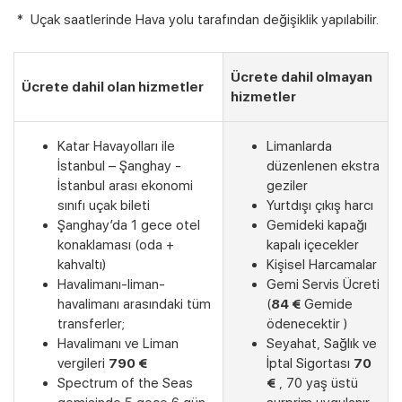
* Uçak saatlerinde Hava yolu tarafından değişiklik yapılabilir.
Ücrete dahil olmayan
Ücrete dahil olan hizmetler
hizmetler
Katar Havayolları ile
Limanlarda
İstanbul – Şanghay -
düzenlenen ekstra
İstanbul arası ekonomi
geziler
sınıfı uçak bileti
Yurtdışı çıkış harcı
Şanghay’da 1 gece otel
Gemideki kapağı
konaklaması (oda +
kapalı içecekler
kahvaltı)
Kişisel Harcamalar
Havalimanı-liman-
Gemi Servis Ücreti
havalimanı arasındaki tüm
(
84 €
Gemide
transferler;
ödenecektir )
Havalimanı ve Liman
Seyahat, Sağlık ve
vergileri
790 €
İptal Sigortası
70
Spectrum of the Seas
€
, 70 yaş üstü