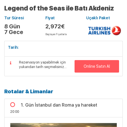
Legend of the Seas ile Batı Akdeniz
Tur Süresi
Fiyat
Uçaklı Paket
8 Gün
2,972€
7 Gece
Başlayan Fiyatlarla
Tarih:
Rezervasyon yapabilmek için
Online Satın Al
yukarıdan tarih seçmelisiniz...
Rotalar & Limanlar
1. Gün İstanbul dan Roma ya hareket
20:00