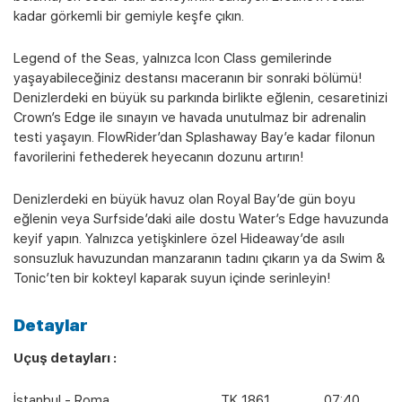
kadar görkemli bir gemiyle keşfe çıkın.
Legend of the Seas, yalnızca Icon Class gemilerinde
yaşayabileceğiniz destansı maceranın bir sonraki bölümü!
Denizlerdeki en büyük su parkında birlikte eğlenin, cesaretinizi
Crown’s Edge ile sınayın ve havada unutulmaz bir adrenalin
testi yaşayın. FlowRider’dan Splashaway Bay’e kadar filonun
favorilerini fethederek heyecanın dozunu artırın!
Denizlerdeki en büyük havuz olan Royal Bay’de gün boyu
eğlenin veya Surfside’daki aile dostu Water’s Edge havuzunda
keyif yapın. Yalnızca yetişkinlere özel Hideaway’de asılı
sonsuzluk havuzundan manzaranın tadını çıkarın ya da Swim &
Tonic’ten bir kokteyl kaparak suyun içinde serinleyin!
Detaylar
Uçuş detayları :
İstanbul - Roma TK 1861 07:40