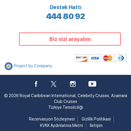
Destek Hattı
444 80 92
Biz sizi arayalım
Project by Corepany
© 2026 Royal Caribbean International, Celebrity Cruises, Azamara
Club Cruises
Türkiye Temsilciliği
Rezervasyon Sözleşmesi
Gizlilik Politikasi
KVKK Aydınlatma Metni
İletişim