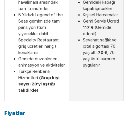
havalimanı arasındaki
Gemideki kapağı
tüm transferler
kapalı içecekler
5 Yıldızlı Legend of the
Kişisel Harcamalar
Seas gemimizde tam
Gemi Servis Ücreti
pansiyon (tüm
117 €
(Gemide
yiyecekler dahil-
ödenir)
Specialty Restaurant
Seyahat sağlık ve
giriş ücretleri hariç )
iptal sigortası 70
konaklama
yaş altı
70 €
, 70
Gemide düzenlenen
yaş üstü surprim
animasyon ve aktiviteler
uygulanır.
Türkçe Rehberlik
Hizmetleri
(Grup kişi
sayısı 20’yi aştığı
takdirde)
Fiyatlar